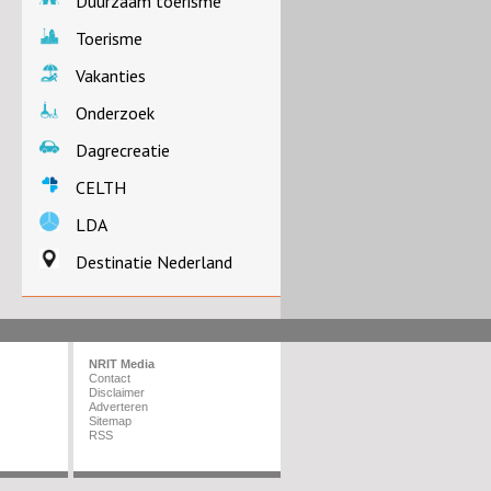
Duurzaam toerisme
Toerisme
Vakanties
Onderzoek
Dagrecreatie
CELTH
LDA
Destinatie Nederland
NRIT Media
Contact
Disclaimer
Adverteren
Sitemap
RSS