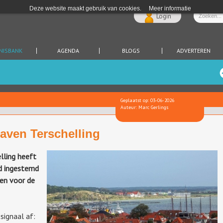
Deze website maakt gebruik van cookies.
Meer informatie
Login
NISBANK
AGENDA
BLOGS
ADVERTEREN
Geplaatst op: 03-06-2026
Auteur: Marc Gerlings
haven Terschelling
lling heeft
id ingestemd
oen voor de
signaal af: