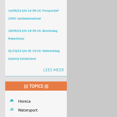
14/09/26 t/m 14-09-26: Perspectief
2040: validatiewebinar
18/09/26 t/m 18-09-26: Kennisdag
Waterlinies
02/10/26 t/m 02-10-26: Netwerkdag
Gastvrij Gelderland
LEES MEER
||| TOPICS |||
Horeca
Watersport