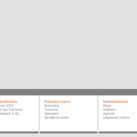
publicaties
Populaire topics
Kennisplatform
port 2022
Marketing
Blogs
d van Toerisme
Toerisme
Artikelen
tiepark in NL
Vakanties
Agenda
Verblijfsrecreatie
Uitgebreid zoeken