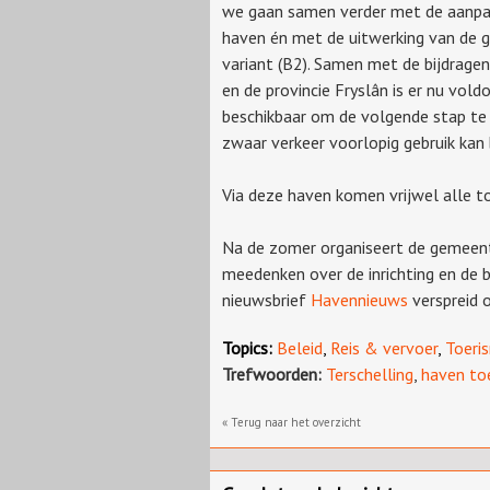
we gaan samen verder met de aanpa
haven én met de uitwerking van de 
variant (B2). Samen met de bijdragen
en de provincie Fryslân is er nu vold
beschikbaar om de volgende stap te 
zwaar verkeer voorlopig gebruik kan
Via deze haven komen vrijwel alle to
Na de zomer organiseert de gemeen
meedenken over de inrichting en de 
nieuwsbrief
Havennieuws
verspreid 
Topics:
Beleid
,
Reis & vervoer
,
Toeri
Trefwoorden:
Terschelling
,
haven to
« Terug naar het overzicht