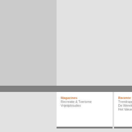
Magazines
Recente 
Recreatie & Toerisme
Trendrap
Vrijetijdstudies
De Werel
Het Vakan