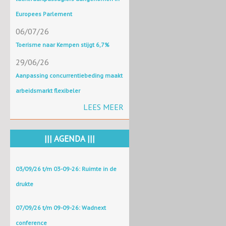
Europees Parlement
06/07/26
Toerisme naar Kempen stijgt 6,7%
29/06/26
Aanpassing concurrentiebeding maakt
arbeidsmarkt flexibeler
LEES MEER
||| AGENDA |||
03/09/26 t/m 03-09-26: Ruimte in de
drukte
07/09/26 t/m 09-09-26: Wadnext
conference