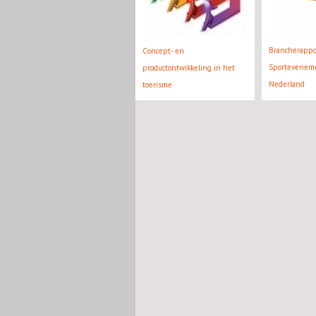
Brancherappo
Concept- en
Sportevenem
productontwikkeling in het
Nederland
toerisme