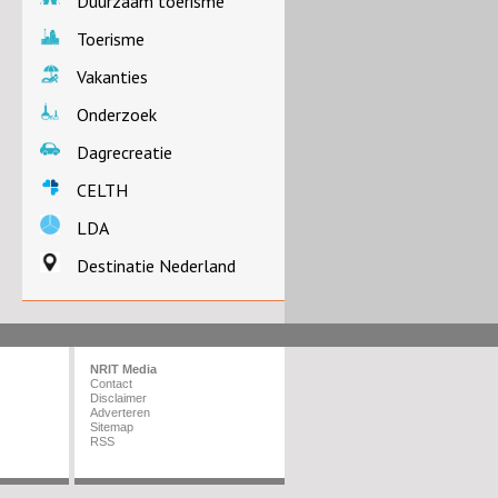
Duurzaam toerisme
Toerisme
Vakanties
Onderzoek
Dagrecreatie
CELTH
LDA
Destinatie Nederland
NRIT Media
Contact
Disclaimer
Adverteren
Sitemap
RSS