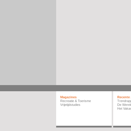
Magazines
Recente 
Recreatie & Toerisme
Trendrap
Vrijetijdstudies
De Werel
Het Vakan