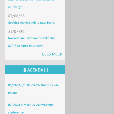
beleving?
03/08/26
GoVolta wil verbinding naar Parijs
31/07/26
Gwendoline Cazenave spreker bij
IWTTF congres in Utrecht
LEES MEER
||| AGENDA |||
03/09/26 t/m 03-09-26: Ruimte in de
drukte
07/09/26 t/m 09-09-26: Wadnext
conference