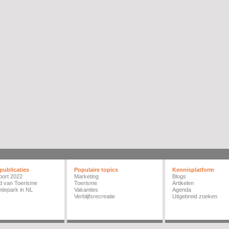
publicaties
Populaire topics
Kennisplatform
port 2022
Marketing
Blogs
d van Toerisme
Toerisme
Artikelen
tiepark in NL
Vakanties
Agenda
Verblijfsrecreatie
Uitgebreid zoeken