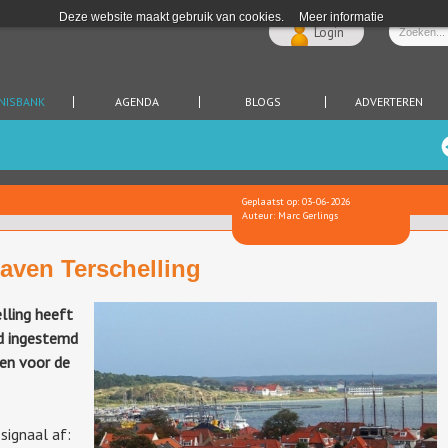
Deze website maakt gebruik van cookies.
Meer informatie
Login
NISBANK
AGENDA
BLOGS
ADVERTEREN
Geplaatst op: 03-06-2026
Auteur: Marc Gerlings
haven Terschelling
lling heeft
id ingestemd
oen voor de
signaal af: