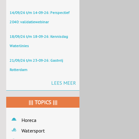
14/09/26 t/m 14-09-26: Perspectief
2040: validatiewebinar
18/09/26 t/m 18-09-26: Kennisdag
Waterlinies
21/09/26 t/m 23-09-26: Gastvrij
Rotterdam
LEES MEER
||| TOPICS |||
Horeca
Watersport