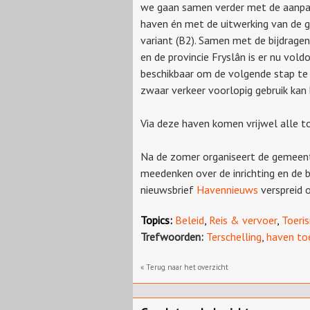
we gaan samen verder met de aanpa
haven én met de uitwerking van de 
variant (B2). Samen met de bijdragen
en de provincie Fryslân is er nu vold
beschikbaar om de volgende stap te 
zwaar verkeer voorlopig gebruik kan
Via deze haven komen vrijwel alle to
Na de zomer organiseert de gemeen
meedenken over de inrichting en de 
nieuwsbrief
Havennieuws
verspreid 
Topics:
Beleid
,
Reis & vervoer
,
Toeri
Trefwoorden:
Terschelling
,
haven to
« Terug naar het overzicht