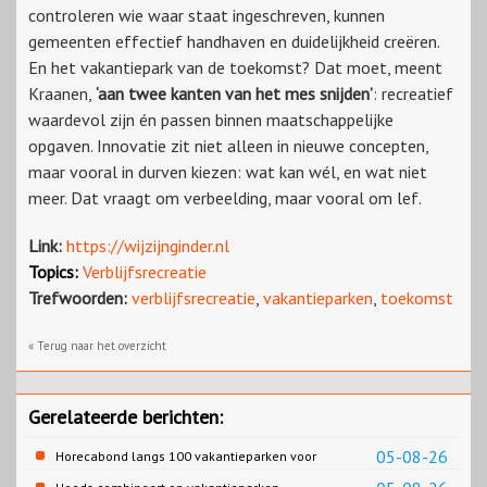
controleren wie waar staat ingeschreven, kunnen
gemeenten effectief handhaven en duidelijkheid creëren.
En het vakantiepark van de toekomst? Dat moet, meent
Kraanen,
‘aan twee kanten van het mes snijden’
: recreatief
waardevol zijn én passen binnen maatschappelijke
opgaven. Innovatie zit niet alleen in nieuwe concepten,
maar vooral in durven kiezen: wat kan wél, en wat niet
meer. Dat vraagt om verbeelding, maar vooral om lef.
Link:
https://wijzijnginder.nl
Topics:
Verblijfsrecreatie
Trefwoorden:
verblijfsrecreatie
,
vakantieparken
,
toekomst
« Terug naar het overzicht
Gerelateerde berichten:
05-08-26
Horecabond langs 100 vakantieparken voor
Cao-recreatie