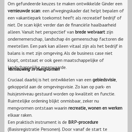
Om gefundeerde keuzes te maken ontwikkelde Ginder een
vernieuwde scan
: een afwegingskader dat helpt bepalen of
een vakantiepark toekomst heeft als recreatief bedrijf of
niet. De scan kijkt verder dan de financiële haalbaarheid
alleen. Vanuit het perspectief van
brede welvaart
zijn
ondernemerschap, landschap én gemeenschap factoren die
meetellen. Een park kan alleen vitaal zijn als het bedrijf in
balans is met zijn omgeving. Als de business case niet
klopt, ontstaat er ook geen maatschappelijke of
landschappelijke meerwaarde.
Vernieuwing in mengvormen
Cruciaal daarbij is het ontwikkelen van een
gebiedsvisie
,
gekoppeld aan de omgevingsvisie. Zo kan op park- en
huisjesniveau gestuurd worden op kwaliteit en functie.
Ruimtelijke ordening blijkt onmisbaar, zeker nu
mengvormen ontstaan waarin
recreatie, wonen en werken
elkaar raken.
Een praktisch instrument is de
BRP-procedure
(Basisregistratie Personen). Door vanaf de start te