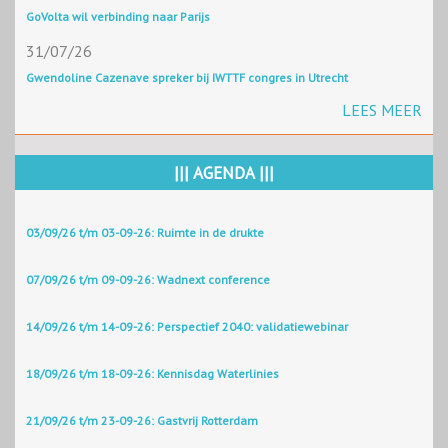
GoVolta wil verbinding naar Parijs
31/07/26
Gwendoline Cazenave spreker bij IWTTF congres in Utrecht
LEES MEER
||| AGENDA |||
03/09/26 t/m 03-09-26: Ruimte in de drukte
07/09/26 t/m 09-09-26: Wadnext conference
14/09/26 t/m 14-09-26: Perspectief 2040: validatiewebinar
18/09/26 t/m 18-09-26: Kennisdag Waterlinies
21/09/26 t/m 23-09-26: Gastvrij Rotterdam