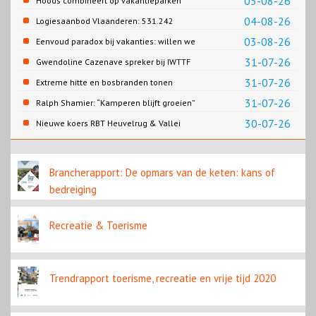
05-08-26
Hoods combineert op vakantieparken
recreatie en wonen
04-08-26
Logiesaanbod Vlaanderen: 531.242
slaapplaatsen
03-08-26
Eenvoud paradox bij vakanties: willen we
eenvoud of toch goed verzorgd?
31-07-26
Gwendoline Cazenave spreker bij IWTTF
congres in Utrecht
31-07-26
Extreme hitte en bosbranden tonen
noodzaak snellere verduurzaming
31-07-26
Ralph Shamier: “Kamperen blijft groeien”
reisbranche
30-07-26
Nieuwe koers RBT Heuvelrug & Vallei
zichtbaar in eerste resultaten 2026
Brancherapport: De opmars van de keten: kans of
bedreiging
Recreatie & Toerisme
Trendrapport toerisme, recreatie en vrije tijd 2020