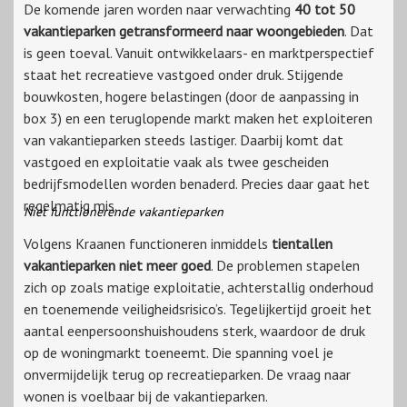
De komende jaren worden naar verwachting
40 tot 50
vakantieparken getransformeerd naar woongebieden
. Dat
is geen toeval. Vanuit ontwikkelaars- en marktperspectief
staat het recreatieve vastgoed onder druk. Stijgende
bouwkosten, hogere belastingen (door de aanpassing in
box 3) en een teruglopende markt maken het exploiteren
van vakantieparken steeds lastiger. Daarbij komt dat
vastgoed en exploitatie vaak als twee gescheiden
bedrijfsmodellen worden benaderd. Precies daar gaat het
regelmatig mis.
Niet functionerende vakantieparken
Volgens Kraanen functioneren inmiddels
tientallen
vakantieparken niet meer goed
. De problemen stapelen
zich op zoals matige exploitatie, achterstallig onderhoud
en toenemende veiligheidsrisico’s. Tegelijkertijd groeit het
aantal eenpersoonshuishoudens sterk, waardoor de druk
op de woningmarkt toeneemt. Die spanning voel je
onvermijdelijk terug op recreatieparken. De vraag naar
wonen is voelbaar bij de vakantieparken.