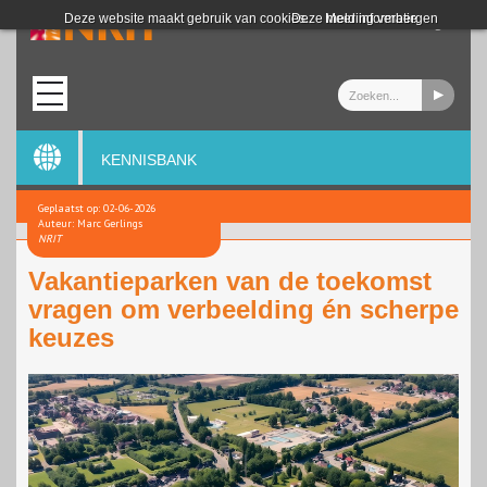
Login
Deze website maakt gebruik van cookies.
Deze melding verbergen
Meer informatie
KENNISBANK
Geplaatst op: 02-06-2026
Auteur: Marc Gerlings
NRIT
Vakantieparken van de toekomst
vragen om verbeelding én scherpe
keuzes