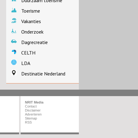
Duurzaam toerisme
Toerisme
Vakanties
Onderzoek
Dagrecreatie
CELTH
LDA
Destinatie Nederland
NRIT Media
Contact
Disclaimer
Adverteren
Sitemap
RSS