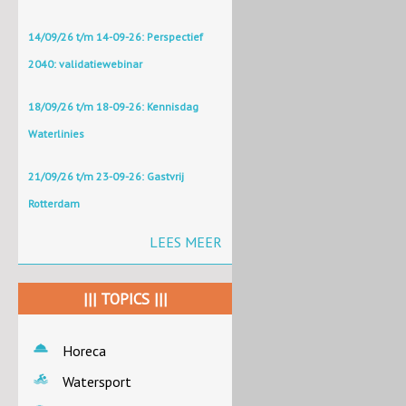
14/09/26 t/m 14-09-26: Perspectief
2040: validatiewebinar
18/09/26 t/m 18-09-26: Kennisdag
Waterlinies
21/09/26 t/m 23-09-26: Gastvrij
Rotterdam
LEES MEER
||| TOPICS |||
Horeca
Watersport