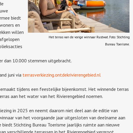
de
euwe
armee biedt
inwoners en
ekken willen
Het terras van de vorige winnaar Rustwat. Foto: Stichting
 afgelopen
Bureau Toerisme.
blieksacties
eer dan 10.000 stemmen uitgebracht.
nd juni via
terrasverkiezing.ontdekrivierengebied.nl
emaakt tijdens een feestelijke bijeenkomst. Het winnende terras
 terras aan het water van het Rivierengebied noemen.
ezing in 2025 en neemt daarom niet deel aan de editie van
winnaar van het voorgaande jaar uitgesloten van deelname aan
 biedt Stichting Bureau Toerisme jaarlijks ruimte aan nieuwe
an verschillende terrassen in het Rivierengebied vergroot.