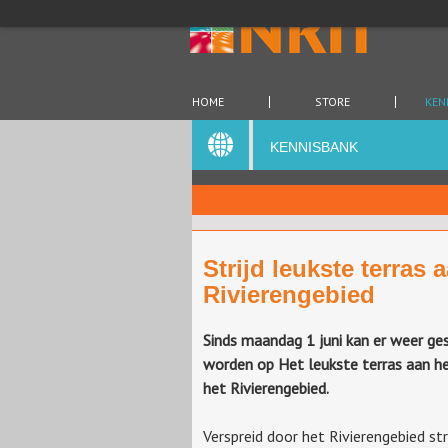
HOME
STORE
KEN
KENNISBANK
Strijd leukste terras 
Rivierengebied
Sinds maandag 1 juni kan er weer g
worden op Het leukste terras aan h
het Rivierengebied.
Verspreid door het Rivierengebied st