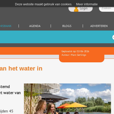
Deze website maakt gebruik van cookies.
Meer informatie
Login
NISBANK
AGENDA
BLOGS
ADVERTEREN
Geplaatst op: 02-06-2026
Auteur: Marc Gerlings
aan het water in
estemd
et water van
rijden 45