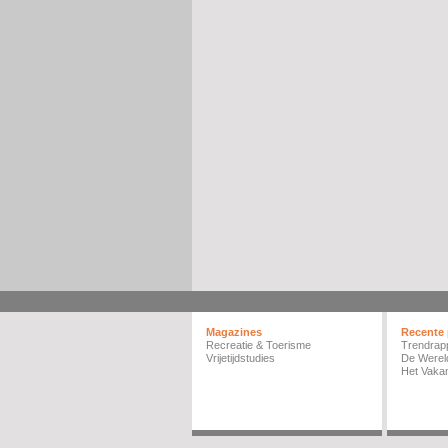
Magazines
Recente 
Recreatie & Toerisme
Trendrap
Vrijetijdstudies
De Werel
Het Vakan