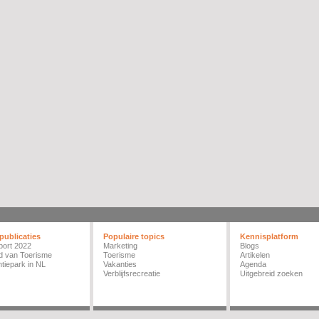
publicaties
Populaire topics
Kennisplatform
port 2022
Marketing
Blogs
d van Toerisme
Toerisme
Artikelen
tiepark in NL
Vakanties
Agenda
Verblijfsrecreatie
Uitgebreid zoeken