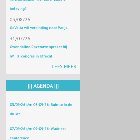
beleving?
03/08/26
GoVolta wil verbinding naar Parijs
31/07/26
Gwendoline Cazenave spreker bij
IWTTF congres in Utrecht
LEES MEER
||| AGENDA |||
03/09/26 t/m 03-09-26: Ruimte in de
drukte
07/09/26 t/m 09-09-26: Wadnext
conference