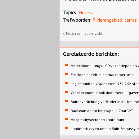
Topics:
Horeca
Trefwoorden:
Rivierengebied
,
terras
« Terug naar het overzicht
Gerelateerde berichten:
Horecabond langs 100 vakantieparken v
Fastfood speelt in op markt toerisme
Logiesaanbod Vlaanderen: 531.242 sla
Groei economie ook door meer uitgaven
Buitenverlichting verfijnder instellen me
Radisson opent hotelapp in ChatGPT
Hospitalitysector op kantelpunt
Landmark zeven rotsen Shift Embassy t