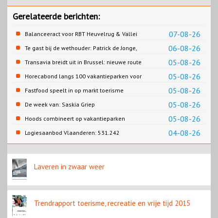
Gerelateerde berichten:
07-08-26
Balanceeract voor RBT Heuvelrug & Vallei
06-08-26
Te gast bij de wethouder: Patrick de Jonge,
Gemeente Emmen
05-08-26
Transavia breidt uit in Brussel: nieuwe route
naar Porto
05-08-26
Horecabond langs 100 vakantieparken voor
Cao-recreatie
05-08-26
Fastfood speelt in op markt toerisme
05-08-26
De week van: Saskia Griep
05-08-26
Hoods combineert op vakantieparken
recreatie en wonen
04-08-26
Logiesaanbod Vlaanderen: 531.242
slaapplaatsen
Laveren in zwaar weer
Trendrapport toerisme, recreatie en vrije tijd 2015