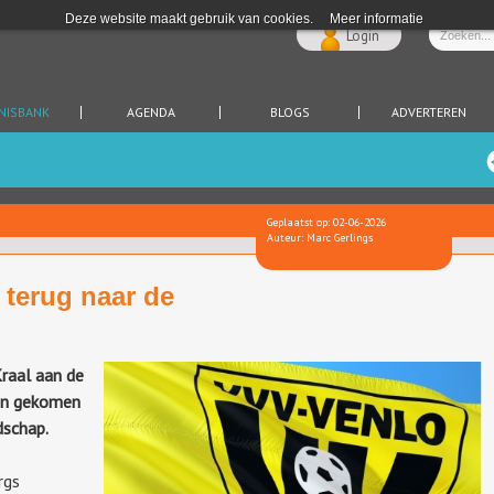
Deze website maakt gebruik van cookies.
Meer informatie
Login
NISBANK
AGENDA
BLOGS
ADVERTEREN
Geplaatst op: 02-06-2026
Auteur: Marc Gerlings
 terug naar de
raal aan de
den gekomen
dschap.
rgs