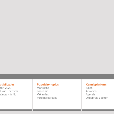
publicaties
Populaire topics
Kennisplatform
port 2022
Marketing
Blogs
d van Toerisme
Toerisme
Artikelen
tiepark in NL
Vakanties
Agenda
Verblijfsrecreatie
Uitgebreid zoeken