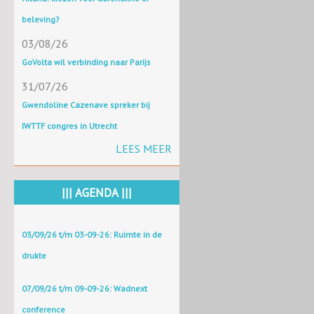
beleving?
03/08/26
GoVolta wil verbinding naar Parijs
31/07/26
Gwendoline Cazenave spreker bij
IWTTF congres in Utrecht
LEES MEER
||| AGENDA |||
03/09/26 t/m 03-09-26: Ruimte in de
drukte
07/09/26 t/m 09-09-26: Wadnext
conference