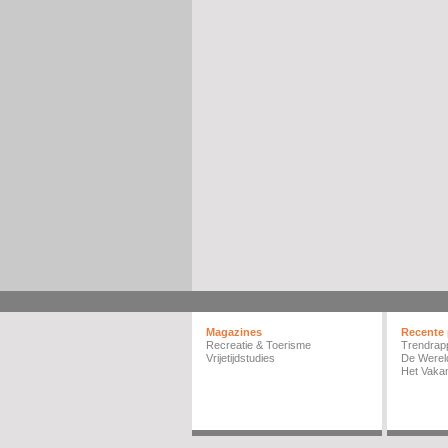
Magazines
Recente 
Recreatie & Toerisme
Trendrap
Vrijetijdstudies
De Werel
Het Vakan