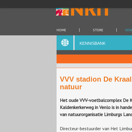
HOME
STORE
KEN
KENNISBANK
VVV stadion De Kraal
natuur
Het oude VVV-voetbalcomplex De K
Kaldenkerkerweg in Venlo is in han
van natuurorganisatie Limburgs Lan
Directeur-bestuurder van Het Limbu