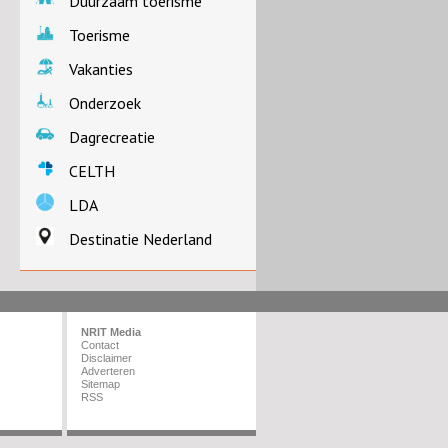
Duurzaam toerisme
Toerisme
Vakanties
Onderzoek
Dagrecreatie
CELTH
LDA
Destinatie Nederland
NRIT Media
Contact
Disclaimer
Adverteren
Sitemap
RSS