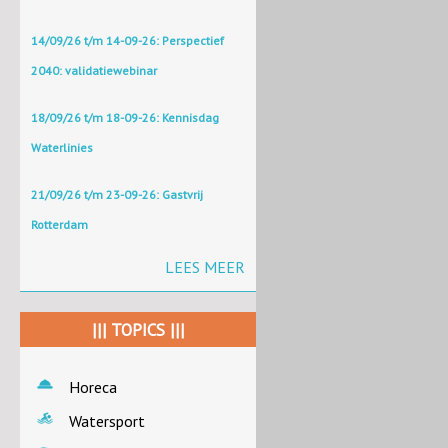
14/09/26 t/m 14-09-26: Perspectief
2040: validatiewebinar
18/09/26 t/m 18-09-26: Kennisdag
Waterlinies
21/09/26 t/m 23-09-26: Gastvrij
Rotterdam
LEES MEER
||| TOPICS |||
Horeca
Watersport