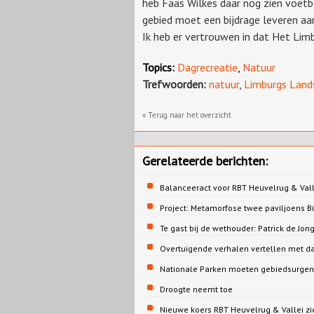
heb Faas Wilkes daar nog zien voetba
gebied moet een bijdrage leveren aa
Ik heb er vertrouwen in dat Het Lim
Topics:
Dagrecreatie
,
Natuur
Trefwoorden:
natuur
,
Limburgs Land
« Terug naar het overzicht
Gerelateerde berichten:
Balanceeract voor RBT Heuvelrug & Vall
Project: Metamorfose twee paviljoens 
Te gast bij de wethouder: Patrick de 
Overtuigende verhalen vertellen met d
Nationale Parken moeten gebiedsurgent
Droogte neemt toe
Nieuwe koers RBT Heuvelrug & Vallei zi