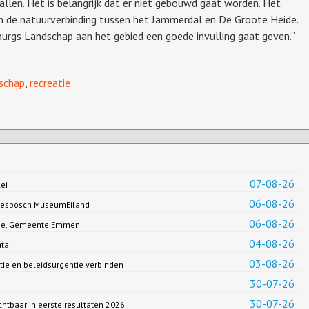
llen. Het is belangrijk dat er niet gebouwd gaat worden. Het
n de natuurverbinding tussen het Jammerdal en De Groote Heide.
burgs Landschap aan het gebied een goede invulling gaat geven.”
schap
,
recreatie
07-08-26
ei
06-08-26
Biesbosch MuseumEiland
06-08-26
Jonge, Gemeente Emmen
04-08-26
ata
03-08-26
ie en beleidsurgentie verbinden
30-07-26
30-07-26
chtbaar in eerste resultaten 2026