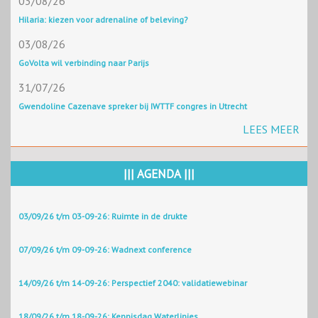
03/08/26
Hilaria: kiezen voor adrenaline of beleving?
03/08/26
GoVolta wil verbinding naar Parijs
31/07/26
Gwendoline Cazenave spreker bij IWTTF congres in Utrecht
LEES MEER
||| AGENDA |||
03/09/26 t/m 03-09-26: Ruimte in de drukte
07/09/26 t/m 09-09-26: Wadnext conference
14/09/26 t/m 14-09-26: Perspectief 2040: validatiewebinar
18/09/26 t/m 18-09-26: Kennisdag Waterlinies