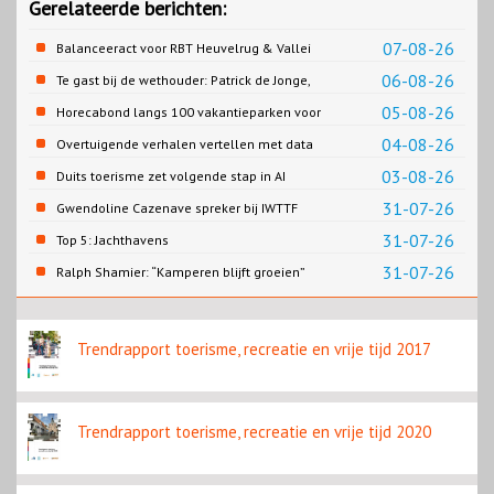
Gerelateerde berichten:
07-08-26
Balanceeract voor RBT Heuvelrug & Vallei
06-08-26
Te gast bij de wethouder: Patrick de Jonge,
Gemeente Emmen
05-08-26
Horecabond langs 100 vakantieparken voor
Cao-recreatie
04-08-26
Overtuigende verhalen vertellen met data
03-08-26
Duits toerisme zet volgende stap in AI
content
31-07-26
Gwendoline Cazenave spreker bij IWTTF
congres in Utrecht
31-07-26
Top 5: Jachthavens
31-07-26
Ralph Shamier: “Kamperen blijft groeien”
Trendrapport toerisme, recreatie en vrije tijd 2017
Trendrapport toerisme, recreatie en vrije tijd 2020