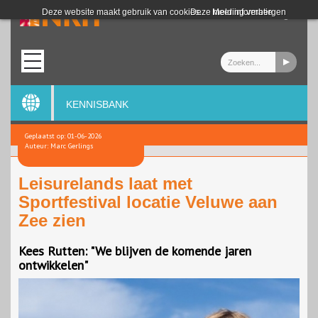
Login
Deze website maakt gebruik van cookies.
Deze melding verbergen
Meer informatie
KENNISBANK
Geplaatst op: 01-06-2026
Auteur: Marc Gerlings
Leisurelands laat met
Sportfestival locatie Veluwe aan
Zee zien
Kees Rutten: "We blijven de komende jaren
ontwikkelen"