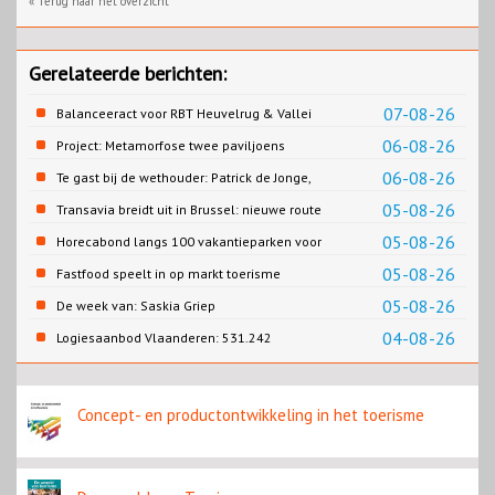
« Terug naar het overzicht
Gerelateerde berichten:
07-08-26
Balanceeract voor RBT Heuvelrug & Vallei
06-08-26
Project: Metamorfose twee paviljoens
Biesbosch MuseumEiland
06-08-26
Te gast bij de wethouder: Patrick de Jonge,
Gemeente Emmen
05-08-26
Transavia breidt uit in Brussel: nieuwe route
naar Porto
05-08-26
Horecabond langs 100 vakantieparken voor
Cao-recreatie
05-08-26
Fastfood speelt in op markt toerisme
05-08-26
De week van: Saskia Griep
04-08-26
Logiesaanbod Vlaanderen: 531.242
slaapplaatsen
Concept- en productontwikkeling in het toerisme