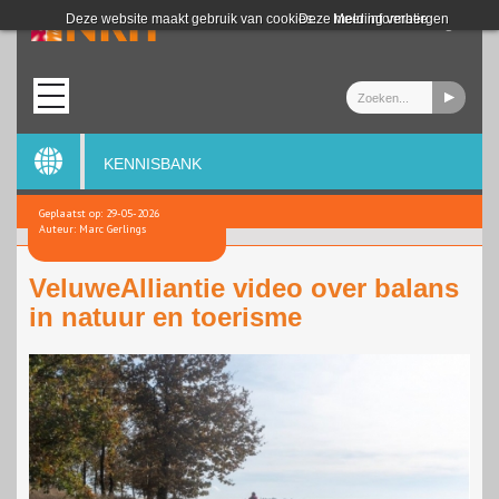
Login
Deze website maakt gebruik van cookies.
Deze melding verbergen
Meer informatie
KENNISBANK
Geplaatst op: 29-05-2026
Auteur: Marc Gerlings
VeluweAlliantie video over balans
in natuur en toerisme