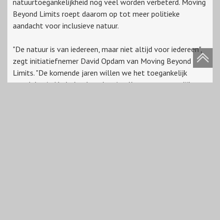
natuurtoegankelijkheid nog veel worden verbeterd. Moving
Beyond Limits roept daarom op tot meer politieke
aandacht voor inclusieve natuur.
"De natuur is van iedereen, maar niet altijd voor iedereen",
zegt initiatiefnemer David Opdam van Moving Beyond
Limits. "De komende jaren willen we het toegankelijk
wandelen in Nederland verder uitrollen en avontuurlijke
recreatie binnen de Nationale Parken toegankelijker
maken”.
De officiële opening vond vandaag plaats op de Sallandse
Heuvelrug, in het bijzijn van alle betrokkenen, waaronder
Stichting Pieterpad die de route in beheer neemt.
"Tot voor kort had ik gezegd dat het onmogelijk is om het
Pieterpad in een rolstoel af te leggen”, aldus Maarten
Goorhuis, directeur stichting Pieterpad. "Het is fantastisch
dat het avontuur van een lange afstand ‘wandeltocht’