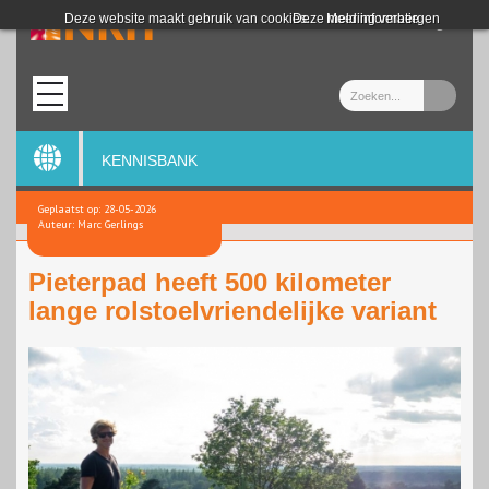
Login
Deze website maakt gebruik van cookies.
Deze melding verbergen
Meer informatie
KENNISBANK
Geplaatst op: 28-05-2026
Auteur: Marc Gerlings
Pieterpad heeft 500 kilometer
lange rolstoelvriendelijke variant