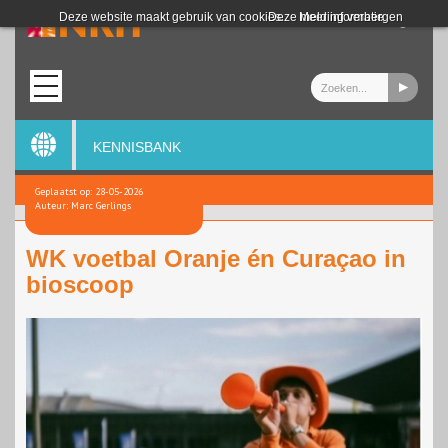
Login
Deze website maakt gebruik van cookies.
Deze melding verbergen
Meer informatie
KENNISBANK
Geplaatst op: 28-05-2026
Auteur: Marc Gerlings
WK voetbal Oranje én Curaçao in
bioscoop