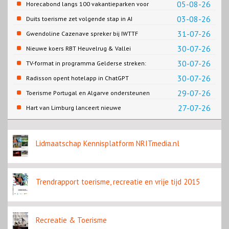
05-08-26
Horecabond langs 100 vakantieparken voor
Cao-recreatie
03-08-26
Duits toerisme zet volgende stap in AI
content
31-07-26
Gwendoline Cazenave spreker bij IWTTF
congres in Utrecht
30-07-26
Nieuwe koers RBT Heuvelrug & Vallei
zichtbaar in eerste resultaten 2026
30-07-26
TV-format in programma Gelderse streken:
Rondje Gelderland
30-07-26
Radisson opent hotelapp in ChatGPT
29-07-26
Toerisme Portugal en Algarve ondersteunen
golftoerisme met nieuw topevenement
27-07-26
Hart van Limburg lanceert nieuwe
wandelknooppuntenkaart Roermond en
Roerdalen.
Lidmaatschap Kennisplatform NRITmedia.nl
Trendrapport toerisme, recreatie en vrije tijd 2015
Recreatie & Toerisme