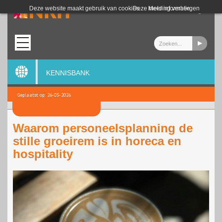
Login
Deze website maakt gebruik van cookies.
Deze melding verbergen
Meer informatie
KENNISBANK
Geplaatst op: 26-05-2026
Waarom personeelsplanning de
stille groeirem is in horeca en
hospitality