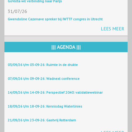
GoVolta wil verbinding naar Parijs
31/07/26
Gwendoline Cazenave spreker bij IWTTF congres in Utrecht
LEES MEER
||| AGENDA |||
03/09/26 t/m 03-09-26: Ruimte in de drukte
07/09/26 t/m 09-09-26: Wadnext conference
14/09/26 t/m 14-09-26: Perspectief 2040: validatiewebinar
18/09/26 t/m 18-09-26: Kennisdag Waterlinies
21/09/26 t/m 23-09-26: Gastvrij Rotterdam