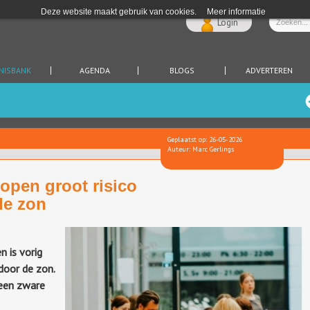
Deze website maakt gebruik van cookies.
Meer informatie
Login
NISBANK
AGENDA
BLOGS
ADVERTEREN
Geplaatst op: 26-05-2026
Auteur: Marc Gerlings
open groot risico
de zon
 is vorig
door de zon.
 een zware