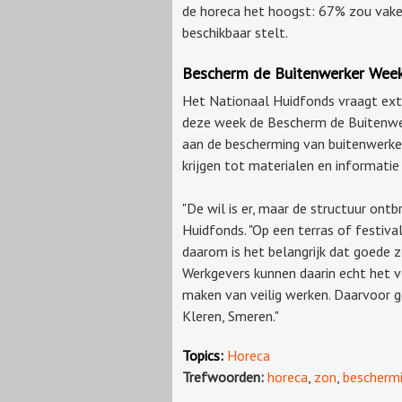
de horeca het hoogst: 67% zou vaker
beschikbaar stelt.
Bescherm de Buitenwerker Wee
Het Nationaal Huidfonds vraagt ext
deze week de Bescherm de Buitenwerke
aan de bescherming van buitenwerker
krijgen tot materialen en informat
"De wil is er, maar de structuur ont
Huidfonds. "Op een terras of festiva
daarom is het belangrijk dat goede
Werkgevers kunnen daarin echt het 
maken van veilig werken. Daarvoor g
Kleren, Smeren."
Topics:
Horeca
Trefwoorden:
horeca
,
zon
,
bescherm