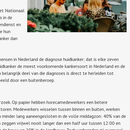
het Nationaal
 in de
endienst en
e hun
kanker dan
ensen in Nederland de diagnose huidkanker; dat is elke zeven
uidkanker de meest voorkomende kankersoort in Nederland en de
en belangrijk deel van die diagnoses is direct te herleiden tot
beeld door een buitenberoep.
erzoek. Op papier hebben horecamedewerkers een betere
ctoren. Medewerkers wisselen tussen binnen en buiten, werken
ijn minder lang aaneengesloten in de volle middagzon: 40% van de
zeggen vrijwel nooit langer dan een half uur tussen 12:00 en
in de bouw en 20% in de landbouw. Toch verbranden zij evenveel