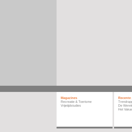
Magazines
Recente 
Recreatie & Toerisme
Trendrap
Vrijetijdstudies
De Werel
Het Vakan