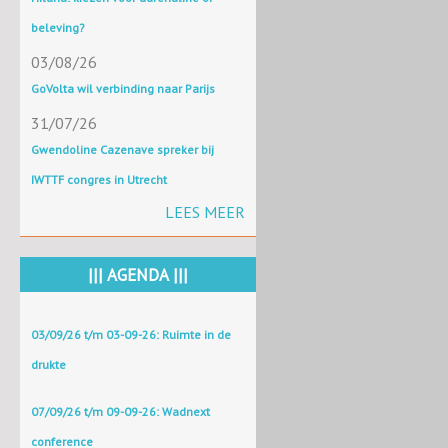
beleving?
03/08/26
GoVolta wil verbinding naar Parijs
31/07/26
Gwendoline Cazenave spreker bij
IWTTF congres in Utrecht
LEES MEER
||| AGENDA |||
03/09/26 t/m 03-09-26: Ruimte in de
drukte
07/09/26 t/m 09-09-26: Wadnext
conference