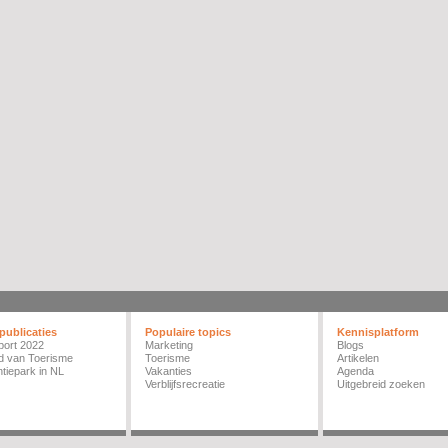
publicaties
Populaire topics
Kennisplatform
port 2022
Marketing
Blogs
d van Toerisme
Toerisme
Artikelen
tiepark in NL
Vakanties
Agenda
Verblijfsrecreatie
Uitgebreid zoeken