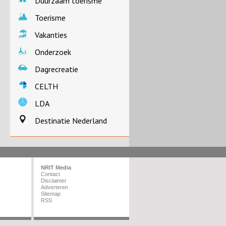
Duurzaam toerisme
Toerisme
Vakanties
Onderzoek
Dagrecreatie
CELTH
LDA
Destinatie Nederland
NRIT Media
Contact
Disclaimer
Adverteren
Sitemap
RSS