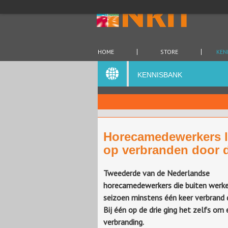
HOME
STORE
KEN
KENNISBANK
Horecamedewerkers l
op verbranden door 
Tweederde van de Nederlandse
horecamedewerkers die buiten werken
seizoen minstens één keer verbrand 
Bij één op de drie ging het zelfs om
verbranding.