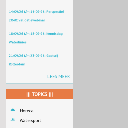
14/09/26 t/m 14-09-26: Perspectief
2040: validatiewebinar
18/09/26 t/m 18-09-26: Kennisdag
Waterlinies
21/09/26 t/m 23-09-26: Gastvrij
Rotterdam
LEES MEER
||| TOPICS |||
Horeca
Watersport