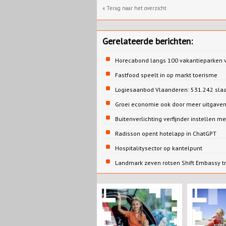
« Terug naar het overzicht
Gerelateerde berichten:
Horecabond langs 100 vakantieparken v
Fastfood speelt in op markt toerisme
Logiesaanbod Vlaanderen: 531.242 sla
Groei economie ook door meer uitgaven
Buitenverlichting verfijnder instellen me
Radisson opent hotelapp in ChatGPT
Hospitalitysector op kantelpunt
Landmark zeven rotsen Shift Embassy t