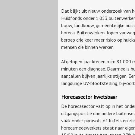
Dat blijkt uit nieuw onderzoek van 
Huidfonds onder 1.053 buitenwerkers
bouw, landbouw, gemeentelijke buit
horeca. Buitenwerkers lopen vanweg
beroep drie keer meer risico op huid
mensen die binnen werken.
Afgelopen jaar kregen ruim 81.000 m
minuten een diagnose. Daarmee is h
aantallen blijven jaarlijks stijgen. E
langdurige UV-blootstelling, bijvoor
Horecasector kwetsbaar
De horecasector valt op in het ond
uitgangspositie dan andere buitense
vaak onder parasols of luifels en z
horecamedewerkers staat naar eigen 
15:00 in de directe zon, tegen 27% 