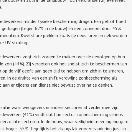
s.
dewerkers minder fysieke bescherming dragen. Een pet of hoed
 gedragen (tegen 62% in de bouw) en een zonnebril door 45%
emeenten). Kwetsbare plekken zoals de neus, oren en nek worden
e UV-straling.
edewerkers zegt zich zorgen te maken over de gevolgen op hun
de zon (44%). Zij vergeten ook het snelst zich te beschermen ten
 op de vijf geeft aan geen tijd te hebben om zich in te smeren,
en. In de drukte van een shift verdwijnt zonbescherming als
t aan er tijdens een dienst niet bewust over na te denken.
satie waar werkgevers in andere sectoren al verder mee zijn.
edewerkers (41%) vindt dat hun sector zonbescherming serieus
nderzochte sectoren. In de bouw, waar veiligheid meer ingeburgerd
elijk hoger: 55%. Tegelijk is het draagvlak voor verandering juist in