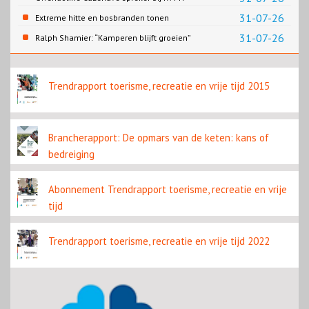
congres in Utrecht
31-07-26
Extreme hitte en bosbranden tonen
noodzaak snellere verduurzaming
31-07-26
Ralph Shamier: “Kamperen blijft groeien”
reisbranche
Trendrapport toerisme, recreatie en vrije tijd 2015
Brancherapport: De opmars van de keten: kans of
bedreiging
Abonnement Trendrapport toerisme, recreatie en vrije
tijd
Trendrapport toerisme, recreatie en vrije tijd 2022