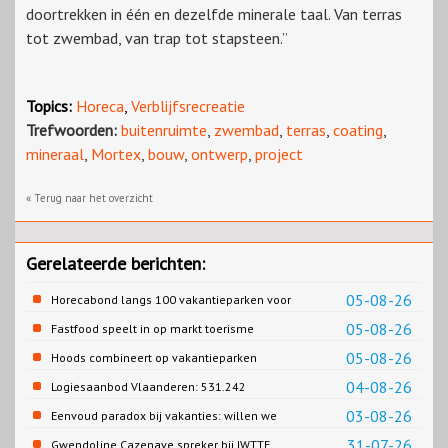
doortrekken in één en dezelfde minerale taal. Van terras
tot zwembad, van trap tot stapsteen.”
Topics:
Horeca
,
Verblijfsrecreatie
Trefwoorden:
buitenruimte
,
zwembad
,
terras
,
coating
,
mineraal
,
Mortex
,
bouw
,
ontwerp
,
project
« Terug naar het overzicht
Gerelateerde berichten:
05-08-26
Horecabond langs 100 vakantieparken voor
Cao-recreatie
05-08-26
Fastfood speelt in op markt toerisme
05-08-26
Hoods combineert op vakantieparken
recreatie en wonen
04-08-26
Logiesaanbod Vlaanderen: 531.242
slaapplaatsen
03-08-26
Eenvoud paradox bij vakanties: willen we
eenvoud of toch goed verzorgd?
31-07-26
Gwendoline Cazenave spreker bij IWTTF