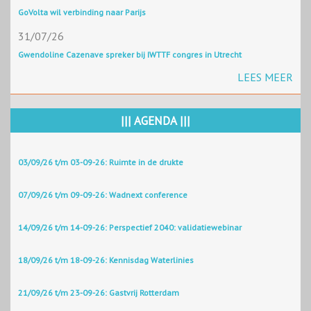
GoVolta wil verbinding naar Parijs
31/07/26
Gwendoline Cazenave spreker bij IWTTF congres in Utrecht
LEES MEER
||| AGENDA |||
03/09/26 t/m 03-09-26: Ruimte in de drukte
07/09/26 t/m 09-09-26: Wadnext conference
14/09/26 t/m 14-09-26: Perspectief 2040: validatiewebinar
18/09/26 t/m 18-09-26: Kennisdag Waterlinies
21/09/26 t/m 23-09-26: Gastvrij Rotterdam