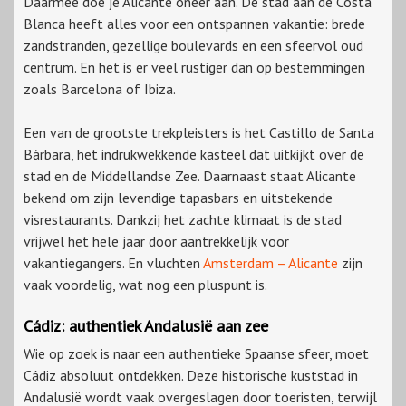
Daarmee doe je Alicante oneer aan. De stad aan de Costa
Blanca heeft alles voor een ontspannen vakantie: brede
zandstranden, gezellige boulevards en een sfeervol oud
centrum. En het is er veel rustiger dan op bestemmingen
zoals Barcelona of Ibiza.
Een van de grootste trekpleisters is het Castillo de Santa
Bárbara, het indrukwekkende kasteel dat uitkijkt over de
stad en de Middellandse Zee. Daarnaast staat Alicante
bekend om zijn levendige tapasbars en uitstekende
visrestaurants. Dankzij het zachte klimaat is de stad
vrijwel het hele jaar door aantrekkelijk voor
vakantiegangers. En vluchten
Amsterdam – Alicante
zijn
vaak voordelig, wat nog een pluspunt is.
Cádiz: authentiek Andalusië aan zee
Wie op zoek is naar een authentieke Spaanse sfeer, moet
Cádiz absoluut ontdekken. Deze historische kuststad in
Andalusië wordt vaak overgeslagen door toeristen, terwijl