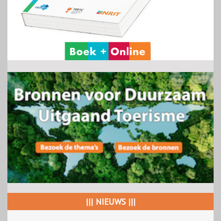
||| NIEUWS |||