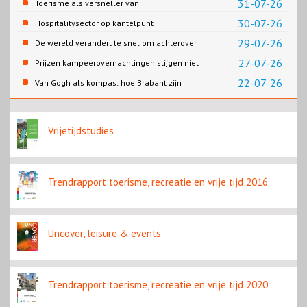
31-07-26
Toerisme als versneller van
reisbranche
retailtransformatie in Europese
30-07-26
Hospitalitysector op kantelpunt
binnensteden
29-07-26
De wereld verandert te snel om achterover
te leunen
27-07-26
Prijzen kampeerovernachtingen stijgen niet
overal
22-07-26
Van Gogh als kompas: hoe Brabant zijn
beroemdste zoon inzet voor een
regeneratieve toekomst
Vrijetijdstudies
Trendrapport toerisme, recreatie en vrije tijd 2016
Uncover, leisure & events
Trendrapport toerisme, recreatie en vrije tijd 2020