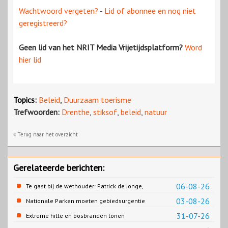
Wachtwoord vergeten?
-
Lid of abonnee en nog niet
geregistreerd?
Geen lid van het NRIT Media Vrijetijdsplatform?
Word
hier lid
Topics:
Beleid
,
Duurzaam toerisme
Trefwoorden:
Drenthe
,
stiksof
,
beleid
,
natuur
« Terug naar het overzicht
Gerelateerde berichten:
06-08-26
Te gast bij de wethouder: Patrick de Jonge,
Gemeente Emmen
03-08-26
Nationale Parken moeten gebiedsurgentie
en beleidsurgentie verbinden
31-07-26
Extreme hitte en bosbranden tonen
noodzaak snellere verduurzaming