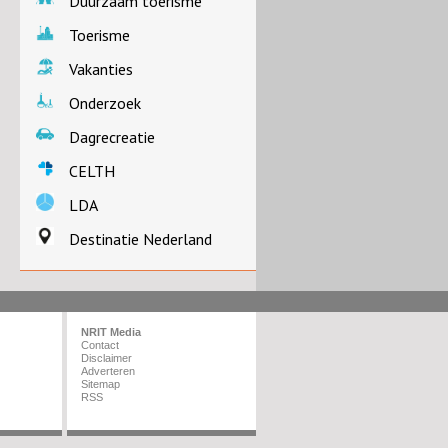
Duurzaam toerisme
Toerisme
Vakanties
Onderzoek
Dagrecreatie
CELTH
LDA
Destinatie Nederland
NRIT Media
Contact
Disclaimer
Adverteren
Sitemap
RSS