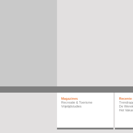
Magazines
Recente 
Recreatie & Toerisme
Trendrap
Vrijetijdstudies
De Werel
Het Vakan