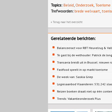
Topics:
Beleid
,
Onderzoek
,
Toerisme
Trefwoorden:
brede welvaart
,
toeri
« Terug naar het overzicht
Gerelateerde berichten:
Balanceeract voor RBT Heuvelrug & Vall
Te gast bij de wethouder: Patrick de 
Transavia breidt uit in Brussel: nieuwe r
Fastfood speelt in op markt toerisme
De week van: Saskia Griep
Logiesaanbod Vlaanderen: 531.242 sla
Reizen boeken draait niet op één conte
Trends: Vakantieonderzoek Plus