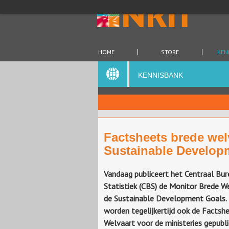
HOME
STORE
KEN
KENNISBANK
Factsheets brede wel
Sustainable Develop
Vandaag publiceert het Centraal Bur
Statistiek (CBS) de Monitor Brede W
de Sustainable Development Goals. D
worden tegelijkertijd ook de Factsh
Welvaart voor de ministeries gepubl