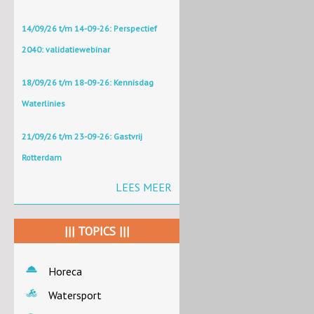
14/09/26 t/m 14-09-26: Perspectief
2040: validatiewebinar
18/09/26 t/m 18-09-26: Kennisdag
Waterlinies
21/09/26 t/m 23-09-26: Gastvrij
Rotterdam
LEES MEER
||| TOPICS |||
Horeca
Watersport