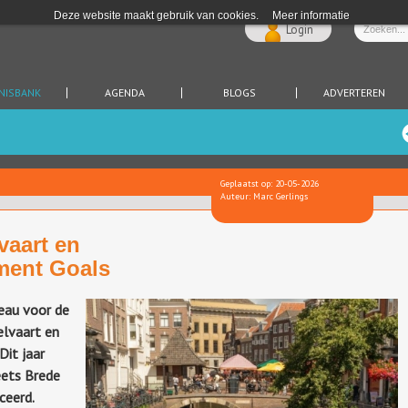
Deze website maakt gebruik van cookies.
Meer informatie
Login
NISBANK
AGENDA
BLOGS
ADVERTEREN
Geplaatst op: 20-05-2026
Auteur: Marc Gerlings
vaart en
ment Goals
eau voor de
elvaart en
it jaar
eets Brede
iceerd.