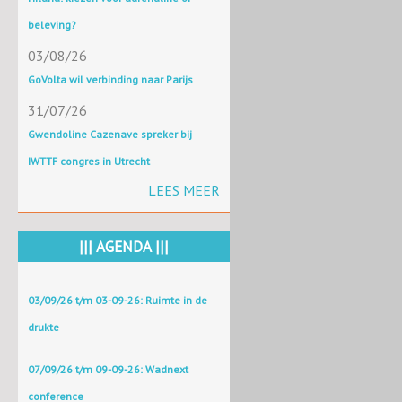
beleving?
03/08/26
GoVolta wil verbinding naar Parijs
31/07/26
Gwendoline Cazenave spreker bij
IWTTF congres in Utrecht
LEES MEER
||| AGENDA |||
03/09/26 t/m 03-09-26: Ruimte in de
drukte
07/09/26 t/m 09-09-26: Wadnext
conference