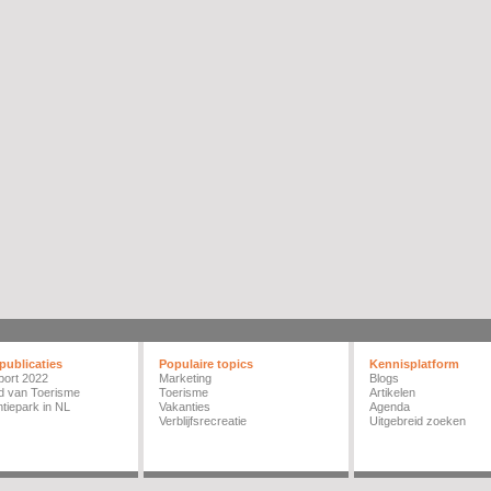
publicaties
Populaire topics
Kennisplatform
port 2022
Marketing
Blogs
d van Toerisme
Toerisme
Artikelen
tiepark in NL
Vakanties
Agenda
Verblijfsrecreatie
Uitgebreid zoeken