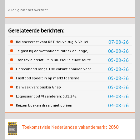
« Terug naar het overzicht
Gerelateerde berichten:
07-08-26
Balanceeract voor RBT Heuvelrug & Vallei
06-08-26
Te gast bij de wethouder: Patrick de Jonge,
Gemeente Emmen
05-08-26
Transavia breidt uit in Brussel: nieuwe route
naar Porto
05-08-26
Horecabond langs 100 vakantieparken voor
Cao-recreatie
05-08-26
Fastfood speelt in op markt toerisme
05-08-26
De week van: Saskia Griep
04-08-26
Logiesaanbod Vlaanderen: 531.242
slaapplaatsen
04-08-26
Reizen boeken draait niet op één
contentbron
Toekomstvisie Nederlandse vakantiemarkt 2030