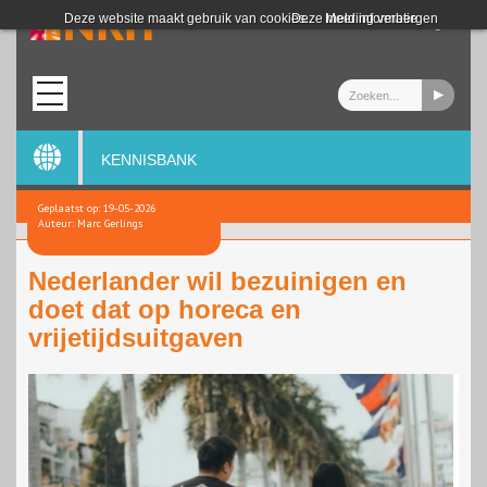
Login
Deze website maakt gebruik van cookies.
Deze melding verbergen
Meer informatie
KENNISBANK
Geplaatst op: 19-05-2026
Auteur: Marc Gerlings
Nederlander wil bezuinigen en
doet dat op horeca en
vrijetijdsuitgaven