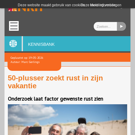
Login
Deze website maakt gebruik van cookies.
Deze melding verbergen
Meer informatie
KENNISBANK
Geplaatst op: 19-05-2026
Auteur: Marc Gerlings
50-plusser zoekt rust in zijn
vakantie
Onderzoek laat factor gewenste rust zien