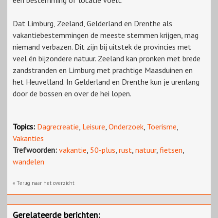
een bestemming of locatie voelt.
Dat Limburg, Zeeland, Gelderland en Drenthe als
vakantiebestemmingen de meeste stemmen krijgen, mag
niemand verbazen. Dit zijn bij uitstek de provincies met
veel én bijzondere natuur. Zeeland kan pronken met brede
zandstranden en Limburg met prachtige Maasduinen en
het Heuvelland. In Gelderland en Drenthe kun je urenlang
door de bossen en over de hei lopen.
Topics:
Dagrecreatie
,
Leisure
,
Onderzoek
,
Toerisme
,
Vakanties
Trefwoorden:
vakantie
,
50-plus
,
rust
,
natuur
,
fietsen
,
wandelen
« Terug naar het overzicht
Gerelateerde berichten: