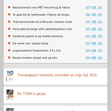
07-08-26
Balanceeract voor RBT Heuvelrug & Vallei
06-08-26
Te gast bij de wethouder: Patrick de Jonge,
Gemeente Emmen
05-08-26
Transavia breidt uit in Brussel: nieuwe route
naar Porto
05-08-26
Horecabond langs 100 vakantieparken voor
Cao-recreatie
05-08-26
Fastfood speelt in op markt toerisme
05-08-26
De week van: Saskia Griep
04-08-26
Logiesaanbod Vlaanderen: 531.242
slaapplaatsen
04-08-26
Reizen boeken draait niet op één
contentbron
Trendrapport toerisme, recreatie en vrije tijd 2016
De TOON is gezet