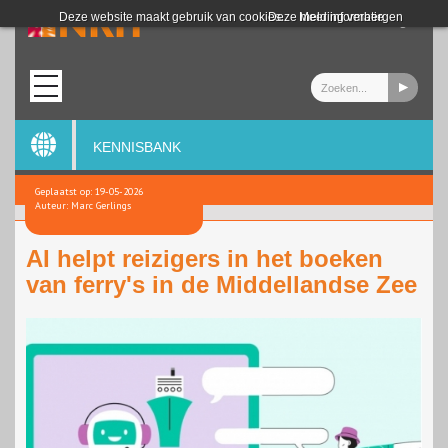
Login
Deze website maakt gebruik van cookies.
Deze melding verbergen
Meer informatie
KENNISBANK
Geplaatst op: 19-05-2026
Auteur: Marc Gerlings
AI helpt reizigers in het boeken
van ferry's in de Middellandse Zee