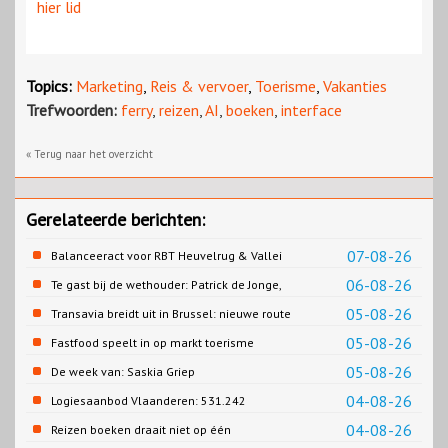
hier lid
Topics:
Marketing
,
Reis & vervoer
,
Toerisme
,
Vakanties
Trefwoorden:
ferry
,
reizen
,
AI
,
boeken
,
interface
« Terug naar het overzicht
Gerelateerde berichten:
07-08-26
Balanceeract voor RBT Heuvelrug & Vallei
06-08-26
Te gast bij de wethouder: Patrick de Jonge,
Gemeente Emmen
05-08-26
Transavia breidt uit in Brussel: nieuwe route
naar Porto
05-08-26
Fastfood speelt in op markt toerisme
05-08-26
De week van: Saskia Griep
04-08-26
Logiesaanbod Vlaanderen: 531.242
slaapplaatsen
04-08-26
Reizen boeken draait niet op één