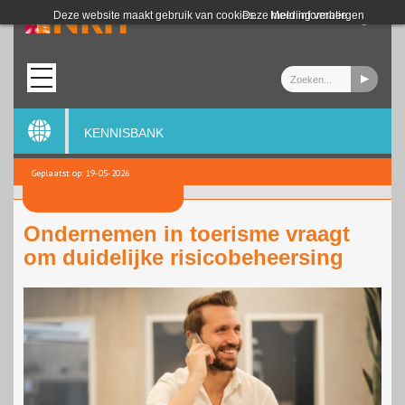
Login
Deze website maakt gebruik van cookies.
Deze melding verbergen
Meer informatie
KENNISBANK
Geplaatst op: 19-05-2026
Ondernemen in toerisme vraagt
om duidelijke risicobeheersing