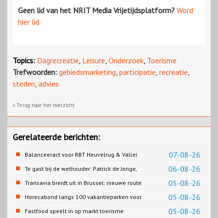
Geen lid van het NRIT Media Vrijetijdsplatform?
Word
hier lid
Topics:
Dagrecreatie
,
Leisure
,
Onderzoek
,
Toerisme
Trefwoorden:
gebiedsmarketing
,
participatie
,
recreatie
,
steden
,
advies
« Terug naar het overzicht
Gerelateerde berichten:
07-08-26
Balanceeract voor RBT Heuvelrug & Vallei
06-08-26
Te gast bij de wethouder: Patrick de Jonge,
Gemeente Emmen
05-08-26
Transavia breidt uit in Brussel: nieuwe route
naar Porto
05-08-26
Horecabond langs 100 vakantieparken voor
Cao-recreatie
05-08-26
Fastfood speelt in op markt toerisme