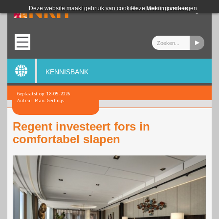
Login
Deze website maakt gebruik van cookies.
Deze melding verbergen
Meer informatie
KENNISBANK
Geplaatst op: 18-05-2026
Auteur: Marc Gerlings
Regent investeert fors in
comfortabel slapen