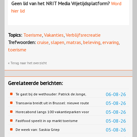
Geen lid van het NRIT Media Vrijetijdsplatform?
Word
hier lid
Topics:
Toerisme
,
Vakanties
,
Verblijfsrecreatie
Trefwoorden:
cruise
,
slapen
,
matras
,
beleving
,
ervaring
,
toerisme
« Terug naar het overzicht
Gerelateerde berichten:
06-08-26
Te gast bij de wethouder: Patrick de Jonge,
Gemeente Emmen
05-08-26
Transavia breidt uit in Brussel: nieuwe route
naar Porto
05-08-26
Horecabond langs 100 vakantieparken voor
Cao-recreatie
05-08-26
Fastfood speelt in op markt toerisme
05-08-26
De week van: Saskia Griep