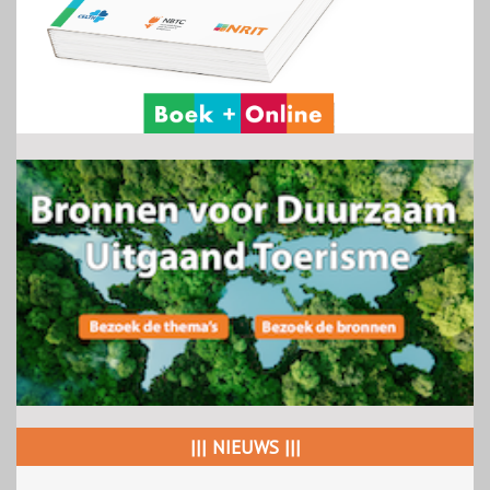
||| NIEUWS |||