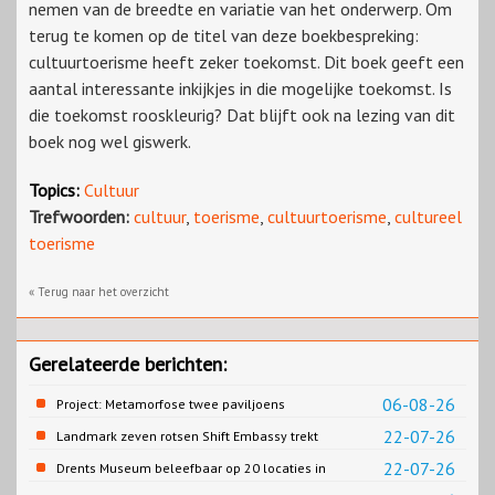
nemen van de breedte en variatie van het onderwerp. Om
terug te komen op de titel van deze boekbespreking:
cultuurtoerisme heeft zeker toekomst. Dit boek geeft een
aantal interessante inkijkjes in die mogelijke toekomst. Is
die toekomst rooskleurig? Dat blijft ook na lezing van dit
boek nog wel giswerk.
Topics:
Cultuur
Trefwoorden:
cultuur
,
toerisme
,
cultuurtoerisme
,
cultureel
toerisme
« Terug naar het overzicht
Gerelateerde berichten:
06-08-26
Project: Metamorfose twee paviljoens
Biesbosch MuseumEiland
22-07-26
Landmark zeven rotsen Shift Embassy trekt
naar verwachting honderdduizenden
22-07-26
Drents Museum beleefbaar op 20 locaties in
bezoekers
Drenthe