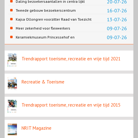
20-07-26
Daling bezoekersaantallen in centra lijkt
gestopt
16-07-26
Tweede gebouw bezoekerscentrum
Loevestein dichterbij
13-07-26
Kajsa Ollongren voorzitter Raad van Toezicht
Rijksmuseum
09-07-26
Meer zekerheid voor flexwerkers
09-07-26
Keramiekmuseum Princessehof en
Slavernijmuseum werken samen in
koffietentoonstelling
Trendrapport toerisme, recreatie en vrije tijd 2021
Recreatie & Toerisme
Trendrapport toerisme, recreatie en vrije tijd 2015
NRIT Magazine