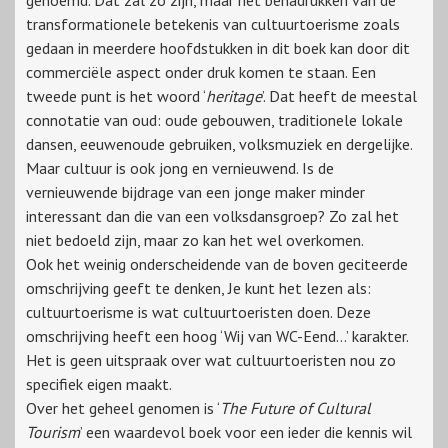
genoemd. Dat zal zo zijn, maar het benadrukken van de
transformationele betekenis van cultuurtoerisme zoals
gedaan in meerdere hoofdstukken in dit boek kan door dit
commerciële aspect onder druk komen te staan. Een
tweede punt is het woord ‘
heritage
’. Dat heeft de meestal
connotatie van oud: oude gebouwen, traditionele lokale
dansen, eeuwenoude gebruiken, volksmuziek en dergelijke.
Maar cultuur is ook jong en vernieuwend. Is de
vernieuwende bijdrage van een jonge maker minder
interessant dan die van een volksdansgroep? Zo zal het
niet bedoeld zijn, maar zo kan het wel overkomen.
Ook het weinig onderscheidende van de boven geciteerde
omschrijving geeft te denken, Je kunt het lezen als:
cultuurtoerisme is wat cultuurtoeristen doen. Deze
omschrijving heeft een hoog ‘Wij van WC-Eend…’ karakter.
Het is geen uitspraak over wat cultuurtoeristen nou zo
specifiek eigen maakt.
Over het geheel genomen is ‘
The Future of Cultural
Tourism
’ een waardevol boek voor een ieder die kennis wil