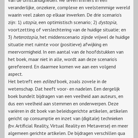
van de omstandigheden. We leven immers in een
veranderlijke, onzekere, complexe en veelstemmige wereld
waarin veel zaken op elkaar inwerken. De drie scenario’s
zijn: 1)
utopia
, een optimistisch scenario; 2)
dystopia
,
voortzetting of verslechtering van de huidige situatie; en
3)
heterotopia
, het middenscenario zijnde vrijwel de huidige
situatie met ruimte voor (positieve) afwijking en
meervormigheid. In een aantal van de hoofdstukken van
het boek, maar niet in alle, wordt aan deze scenario’s
gerefereerd. En daarmee komen we aan een volgend
aspect.
Het betreft een
edited
boek, zoals zovele in de
wetenschap. Dat heeft voor- en nadelen. Een dergelijk
boek bundelt bijdragen van een veelheid aan auteurs, en
dus een veelheid aan stemmen en onderwerpen. Deze
variëren in dit boek van beleidsgerichte artikelen, artikelen
gericht op consumptie en inzet van (digitale) technieken
(bv. Artificial Reality, Virtual Reality en Metaverse) en meer
algemeen gerichte artikelen. De bijdragen verschillen qua