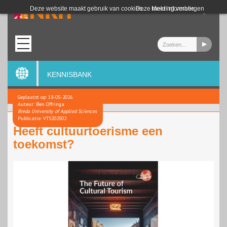
Login
Deze website maakt gebruik van cookies.
Deze melding verbergen
Meer informatie
KENNISBANK
Geplaatst op: 18-05-2026
Auteur: Ben Offringa
Breda University of Applied Sciences
Publicatie: VTS202502
Heeft cultuurtoerisme een
toekomst?