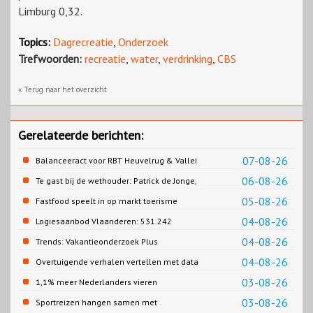
Limburg 0,32.
Topics:
Dagrecreatie
,
Onderzoek
Trefwoorden:
recreatie
,
water
,
verdrinking
,
CBS
« Terug naar het overzicht
Gerelateerde berichten:
07-08-26
Balanceeract voor RBT Heuvelrug & Vallei
06-08-26
Te gast bij de wethouder: Patrick de Jonge,
Gemeente Emmen
05-08-26
Fastfood speelt in op markt toerisme
04-08-26
Logiesaanbod Vlaanderen: 531.242
slaapplaatsen
04-08-26
Trends: Vakantieonderzoek Plus
04-08-26
Overtuigende verhalen vertellen met data
03-08-26
1,1% meer Nederlanders vieren
zomervakantie in Turkije
03-08-26
Sportreizen hangen samen met