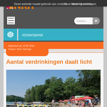
Login
Deze website maakt gebruik van cookies.
Deze melding verbergen
Meer informatie
KENNISBANK
Geplaatst op: 13-05-2026
Auteur: Marc Gerlings
Aantal verdrinkingen daalt licht