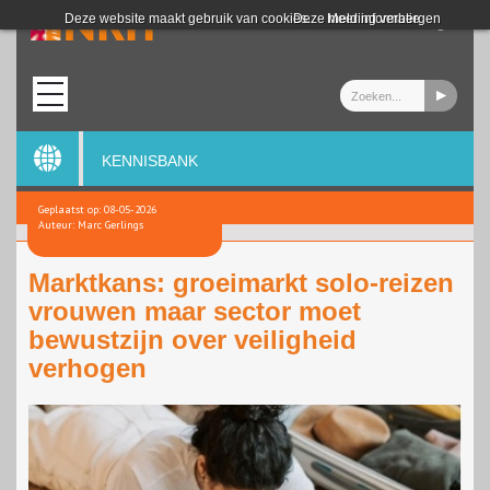
Login
Deze website maakt gebruik van cookies.
Deze melding verbergen
Meer informatie
KENNISBANK
Geplaatst op: 08-05-2026
Auteur: Marc Gerlings
Marktkans: groeimarkt solo-reizen
vrouwen maar sector moet
bewustzijn over veiligheid
verhogen