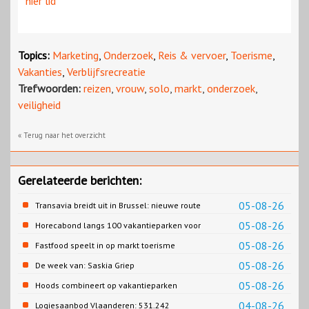
hier lid
Topics:
Marketing
,
Onderzoek
,
Reis & vervoer
,
Toerisme
,
Vakanties
,
Verblijfsrecreatie
Trefwoorden:
reizen
,
vrouw
,
solo
,
markt
,
onderzoek
,
veiligheid
« Terug naar het overzicht
Gerelateerde berichten:
05-08-26
Transavia breidt uit in Brussel: nieuwe route
naar Porto
05-08-26
Horecabond langs 100 vakantieparken voor
Cao-recreatie
05-08-26
Fastfood speelt in op markt toerisme
05-08-26
De week van: Saskia Griep
05-08-26
Hoods combineert op vakantieparken
recreatie en wonen
04-08-26
Logiesaanbod Vlaanderen: 531.242