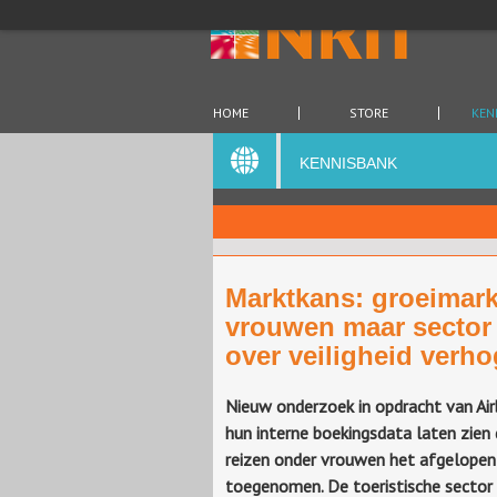
HOME
STORE
KEN
KENNISBANK
Marktkans: groeimark
vrouwen maar sector
over veiligheid verh
Nieuw onderzoek in opdracht van Ai
hun interne boekingsdata laten zien
reizen onder vrouwen het afgelopen j
toegenomen. De toeristische secto