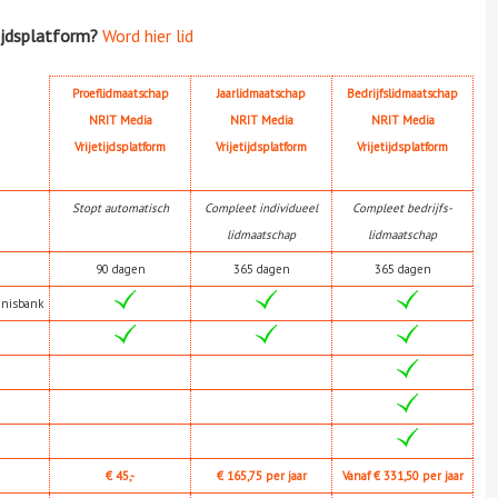
ijdsplatform?
Word hier lid
Proeflidmaatschap
Jaarlidmaatschap
Bedrijfslidmaatschap
NRIT Media
NRIT Media
NRIT Media
Vrijetijdsplatform
Vrijetijdsplatform
Vrijetijdsplatform
Stopt automatisch
Compleet individueel
Compleet bedrijfs-
lidmaatschap
lidmaatschap
90 dagen
365 dagen
365 dagen
nnisbank
€ 45,-
€ 165,75 per jaar
Vanaf € 331,50 per jaar