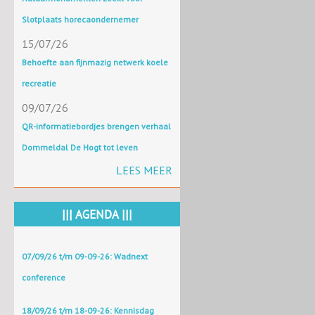
Slotplaats horecaondernemer
15/07/26
Behoefte aan fijnmazig netwerk koele
recreatie
09/07/26
QR-informatiebordjes brengen verhaal
Dommeldal De Hogt tot leven
LEES MEER
||| AGENDA |||
07/09/26 t/m 09-09-26: Wadnext
conference
18/09/26 t/m 18-09-26: Kennisdag