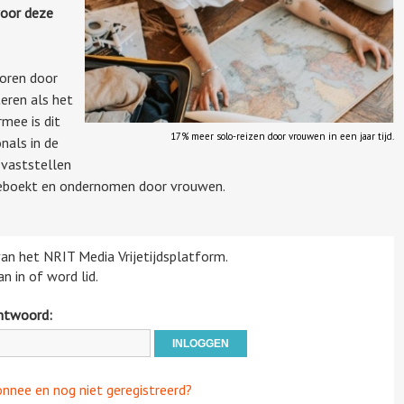
voor deze
voren door
eren als het
mee is dit
17% meer solo-reizen door vrouwen in een jaar tijd.
nals in de
 vaststellen
geboekt en ondernomen door vrouwen.
 van het NRIT Media Vrijetijdsplatform.
n in of word lid.
htwoord:
onnee en nog niet geregistreerd?