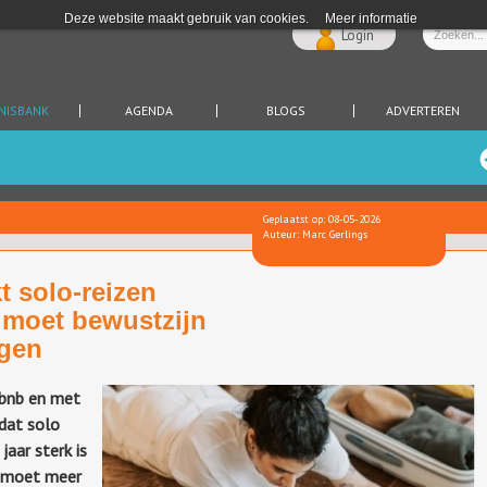
Deze website maakt gebruik van cookies.
Meer informatie
Login
NISBANK
AGENDA
BLOGS
ADVERTEREN
Geplaatst op: 08-05-2026
Auteur: Marc Gerlings
t solo-reizen
 moet bewustzijn
ogen
rbnb en met
 dat solo
aar sterk is
r moet meer