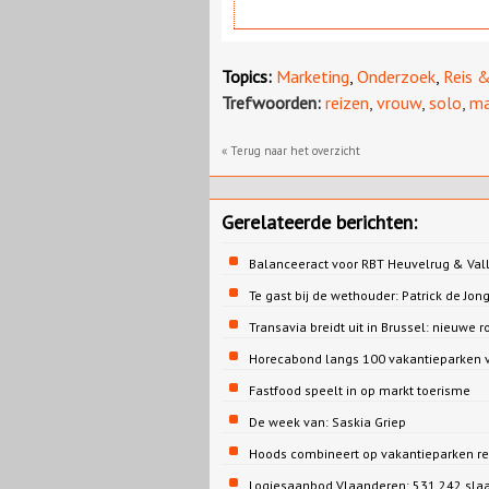
Topics:
Marketing
,
Onderzoek
,
Reis &
Trefwoorden:
reizen
,
vrouw
,
solo
,
ma
« Terug naar het overzicht
Gerelateerde berichten:
Balanceeract voor RBT Heuvelrug & Vall
Te gast bij de wethouder: Patrick de 
Transavia breidt uit in Brussel: nieuwe r
Horecabond langs 100 vakantieparken v
Fastfood speelt in op markt toerisme
De week van: Saskia Griep
Hoods combineert op vakantieparken re
Logiesaanbod Vlaanderen: 531.242 sla