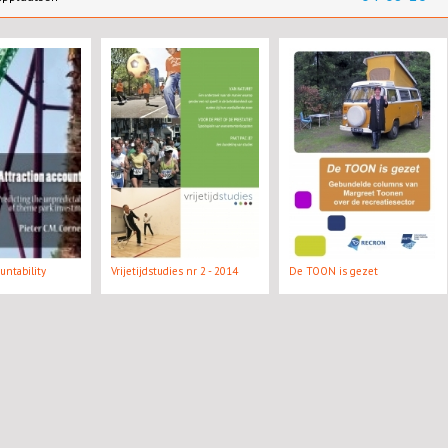
ountability
Vrijetijdstudies nr 2 - 2014
De TOON is gezet