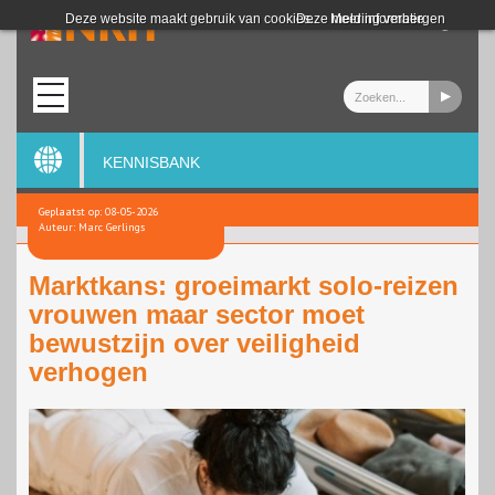
Login
Deze website maakt gebruik van cookies.
Deze melding verbergen
Meer informatie
KENNISBANK
Geplaatst op: 08-05-2026
Auteur: Marc Gerlings
Marktkans: groeimarkt solo-reizen
vrouwen maar sector moet
bewustzijn over veiligheid
verhogen