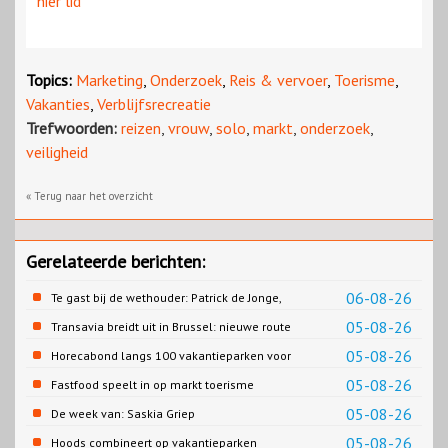
hier lid
Topics:
Marketing
,
Onderzoek
,
Reis & vervoer
,
Toerisme
,
Vakanties
,
Verblijfsrecreatie
Trefwoorden:
reizen
,
vrouw
,
solo
,
markt
,
onderzoek
,
veiligheid
« Terug naar het overzicht
Gerelateerde berichten:
06-08-26
Te gast bij de wethouder: Patrick de Jonge,
Gemeente Emmen
05-08-26
Transavia breidt uit in Brussel: nieuwe route
naar Porto
05-08-26
Horecabond langs 100 vakantieparken voor
Cao-recreatie
05-08-26
Fastfood speelt in op markt toerisme
05-08-26
De week van: Saskia Griep
05-08-26
Hoods combineert op vakantieparken