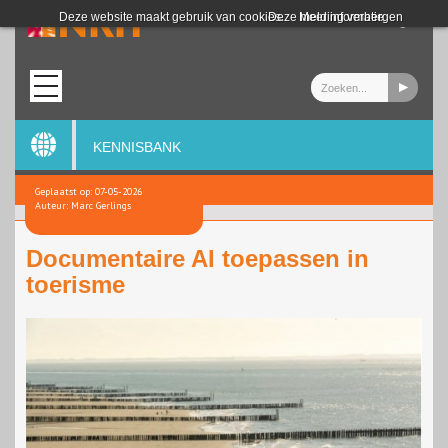
Login
Deze website maakt gebruik van cookies.
Deze melding verbergen
Meer informatie
KENNISBANK
Geplaatst op: 07-05-2026
Auteur: Marc Gerlings
Documentaire AI toepassen in
toerisme