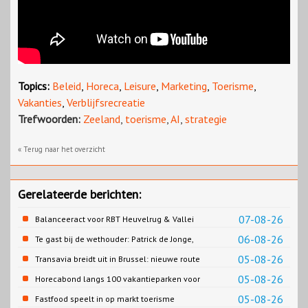
Topics:
Beleid
,
Horeca
,
Leisure
,
Marketing
,
Toerisme
,
Vakanties
,
Verblijfsrecreatie
Trefwoorden:
Zeeland
,
toerisme
,
AI
,
strategie
« Terug naar het overzicht
Gerelateerde berichten:
07-08-26
Balanceeract voor RBT Heuvelrug & Vallei
06-08-26
Te gast bij de wethouder: Patrick de Jonge,
Gemeente Emmen
05-08-26
Transavia breidt uit in Brussel: nieuwe route
naar Porto
05-08-26
Horecabond langs 100 vakantieparken voor
Cao-recreatie
05-08-26
Fastfood speelt in op markt toerisme