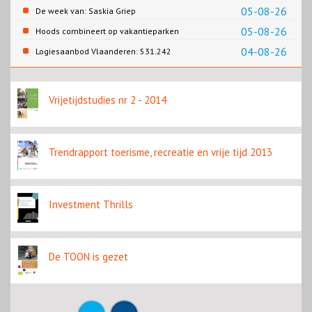
05-08-26
De week van: Saskia Griep
05-08-26
Hoods combineert op vakantieparken
recreatie en wonen
04-08-26
Logiesaanbod Vlaanderen: 531.242
slaapplaatsen
Vrijetijdstudies nr 2 - 2014
Trendrapport toerisme, recreatie en vrije tijd 2013
Investment Thrills
De TOON is gezet