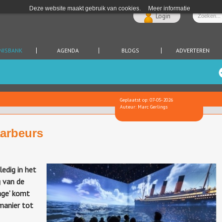
Deze website maakt gebruik van cookies.
Meer informatie
Login
NISBANK
AGENDA
BLOGS
ADVERTEREN
Geplaatst op: 07-05-2026
Auteur: Marc Gerlings
aarbeurs
ledig in het
g van de
age’ komt
manier tot