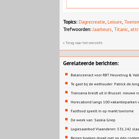
Topics:
Dagrecreatie
,
Leisure
,
Toeris
Trefwoorden:
Jaarbeurs
,
Titanic
,
attr
« Terug naar het overzicht
Gerelateerde berichten:
Balanceeract voor RBT Heuvelrug & Vall
Te gast bij de wethouder: Patrick de 
Transavia breidt uit in Brussel: nieuwe r
Horecabond langs 100 vakantieparken v
Fastfood speelt in op markt toerisme
De week van: Saskia Griep
Logiesaanbod Vlaanderen: 531.242 sla
Reizen boeken draait niet op één conte