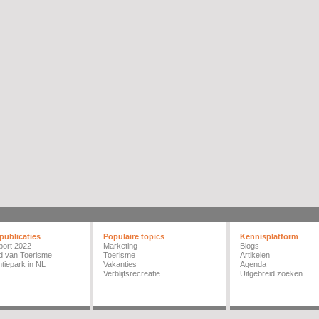
publicaties
Populaire topics
Kennisplatform
port 2022
Marketing
Blogs
d van Toerisme
Toerisme
Artikelen
tiepark in NL
Vakanties
Agenda
Verblijfsrecreatie
Uitgebreid zoeken