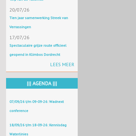
20/07/26
Tien jaar samenwerking Streek van
Verrassingen
17/07/26
Spectaculaire grijze route officieel
geopend in Klimbos Dordrecht
LEES MEER
||| AGENDA |||
07/09/26 t/m 09-09-26: Wadnext
conference
18/09/26 t/m 18-09-26: Kennisdag
Waterlinies