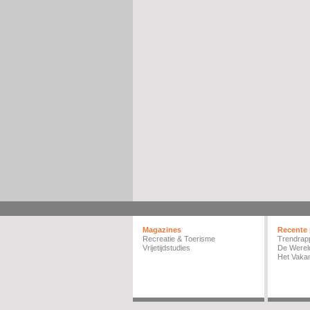
Magazines
Recente 
Recreatie & Toerisme
Trendrap
Vrijetijdstudies
De Werel
Het Vakan