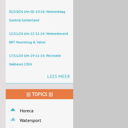
02/10/26 t/m 02-10-26: Netwerkdag
Gastvrij Gelderland
12/11/26 t/m 12-11-26: Netwerkevent
RBT Heuvelrug & Vallei
17/11/26 t/m 19-11-26: Recreatie
Vakbeurs 2026
LEES MEER
||| TOPICS |||
Horeca
Watersport