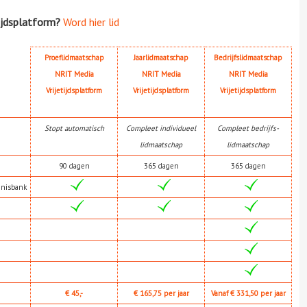
ijdsplatform?
Word hier lid
Proeflidmaatschap
Jaarlidmaatschap
Bedrijfslidmaatschap
NRIT Media
NRIT Media
NRIT Media
Vrijetijdsplatform
Vrijetijdsplatform
Vrijetijdsplatform
Stopt automatisch
Compleet individueel
Compleet bedrijfs-
lidmaatschap
lidmaatschap
90 dagen
365 dagen
365 dagen
nnisbank
€ 45,-
€ 165,75 per jaar
Vanaf € 331,50 per jaar