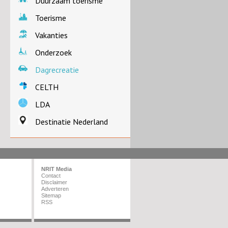
Duurzaam toerisme
Toerisme
Vakanties
Onderzoek
Dagrecreatie
CELTH
LDA
Destinatie Nederland
NRIT Media
Contact
Disclaimer
Adverteren
Sitemap
RSS