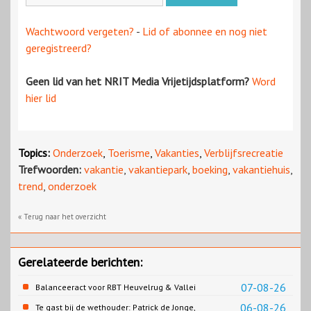
Wachtwoord vergeten?
-
Lid of abonnee en nog niet
geregistreerd?
Geen lid van het NRIT Media Vrijetijdsplatform?
Word
hier lid
Topics:
Onderzoek
,
Toerisme
,
Vakanties
,
Verblijfsrecreatie
Trefwoorden:
vakantie
,
vakantiepark
,
boeking
,
vakantiehuis
,
trend
,
onderzoek
« Terug naar het overzicht
Gerelateerde berichten:
07-08-26
Balanceeract voor RBT Heuvelrug & Vallei
06-08-26
Te gast bij de wethouder: Patrick de Jonge,