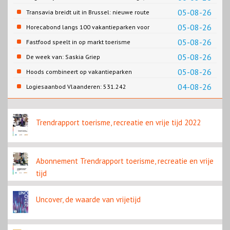
Gemeente Emmen
05-08-26
Transavia breidt uit in Brussel: nieuwe route
naar Porto
05-08-26
Horecabond langs 100 vakantieparken voor
Cao-recreatie
05-08-26
Fastfood speelt in op markt toerisme
05-08-26
De week van: Saskia Griep
05-08-26
Hoods combineert op vakantieparken
recreatie en wonen
04-08-26
Logiesaanbod Vlaanderen: 531.242
slaapplaatsen
Trendrapport toerisme, recreatie en vrije tijd 2022
Abonnement Trendrapport toerisme, recreatie en vrije
tijd
Uncover, de waarde van vrijetijd