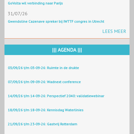
GoVolta wil verbinding naar Parijs
31/07/26
Gwendoline Cazenave spreker bij IWTTF congres in Utrecht
LEES MEER
||| AGENDA |||
03/09/26 t/m 03-09-26: Ruimte in de drukte
07/09/26 t/m 09-09-26: Wadnext conference
14/09/26 t/m 14-09-26: Perspectief 2040: validatiewebinar
18/09/26 t/m 18-09-26: Kennisdag Waterlinies
21/09/26 t/m 23-09-26: Gastvrij Rotterdam