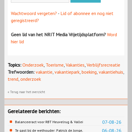
Wachtwoord vergeten?
-
Lid of abonnee en nog niet
geregistreerd?
Geen lid van het NRIT Media Vrijetijdsplatform?
Word
hier lid
Topics:
Onderzoek
,
Toerisme
,
Vakanties
,
Verblijfsrecreatie
Trefwoorden:
vakantie
,
vakantiepark
,
boeking
,
vakantiehuis
,
trend
,
onderzoek
« Terug naar het overzicht
Gerelateerde berichten:
07-08-26
Balanceeract voor RBT Heuvelrug & Vallei
06-08-26
Te gast bij de wethouder: Patrick de Jonge,