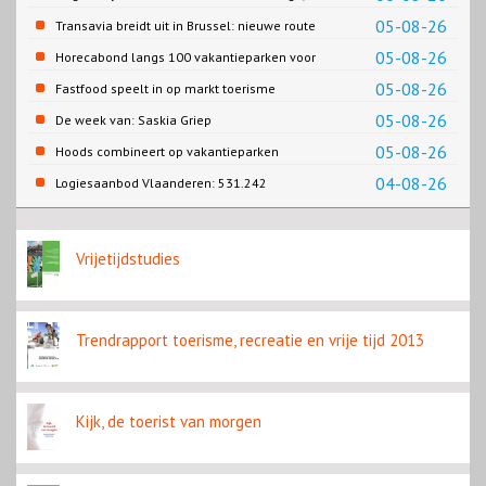
Gemeente Emmen
05-08-26
Transavia breidt uit in Brussel: nieuwe route
naar Porto
05-08-26
Horecabond langs 100 vakantieparken voor
Cao-recreatie
05-08-26
Fastfood speelt in op markt toerisme
05-08-26
De week van: Saskia Griep
05-08-26
Hoods combineert op vakantieparken
recreatie en wonen
04-08-26
Logiesaanbod Vlaanderen: 531.242
slaapplaatsen
Vrijetijdstudies
Trendrapport toerisme, recreatie en vrije tijd 2013
Kijk, de toerist van morgen