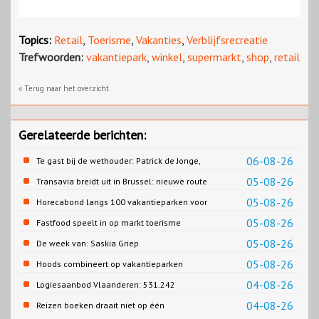
Topics:
Retail
,
Toerisme
,
Vakanties
,
Verblijfsrecreatie
Trefwoorden:
vakantiepark
,
winkel
,
supermarkt
,
shop
,
retail
« Terug naar het overzicht
Gerelateerde berichten:
06-08-26
Te gast bij de wethouder: Patrick de Jonge,
Gemeente Emmen
05-08-26
Transavia breidt uit in Brussel: nieuwe route
naar Porto
05-08-26
Horecabond langs 100 vakantieparken voor
Cao-recreatie
05-08-26
Fastfood speelt in op markt toerisme
05-08-26
De week van: Saskia Griep
05-08-26
Hoods combineert op vakantieparken
recreatie en wonen
04-08-26
Logiesaanbod Vlaanderen: 531.242
slaapplaatsen
04-08-26
Reizen boeken draait niet op één