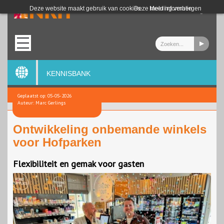
Login
Deze website maakt gebruik van cookies.
Deze melding verbergen
Meer informatie
KENNISBANK
Geplaatst op: 05-05-2026
Auteur: Marc Gerlings
Ontwikkeling onbemande winkels
voor Hofparken
Flexibiliteit en gemak voor gasten