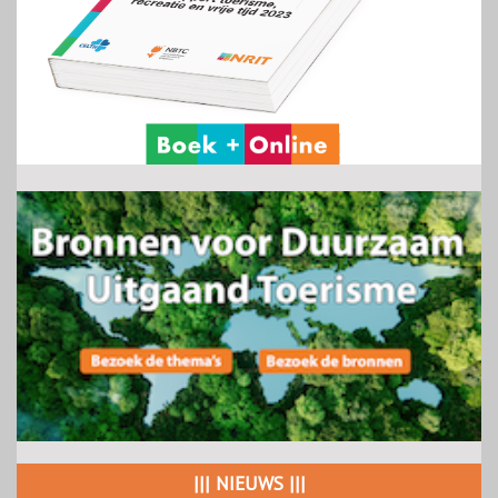
||| NIEUWS |||