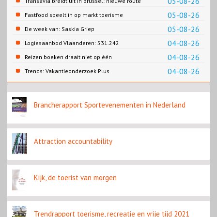
05-08-26
Transavia breidt uit in Brussel: nieuwe route
naar Porto
05-08-26
Fastfood speelt in op markt toerisme
05-08-26
De week van: Saskia Griep
04-08-26
Logiesaanbod Vlaanderen: 531.242
slaapplaatsen
04-08-26
Reizen boeken draait niet op één
contentbron
04-08-26
Trends: Vakantieonderzoek Plus
Brancherapport Sportevenementen in Nederland
Attraction accountability
Kijk, de toerist van morgen
Trendrapport toerisme, recreatie en vrije tijd 2021