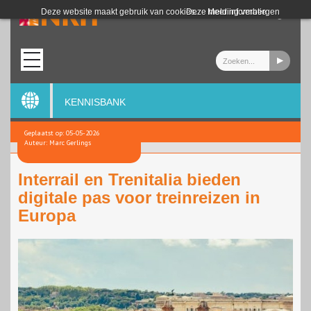
Login
Deze website maakt gebruik van cookies.
Deze melding verbergen
Meer informatie
KENNISBANK
Geplaatst op: 05-05-2026
Auteur: Marc Gerlings
Interrail en Trenitalia bieden
digitale pas voor treinreizen in
Europa