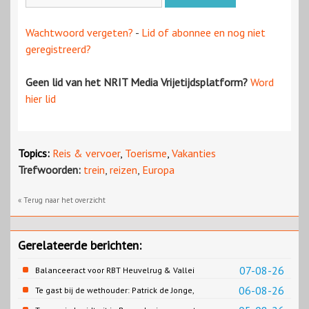
Wachtwoord vergeten?
-
Lid of abonnee en nog niet
geregistreerd?
Geen lid van het NRIT Media Vrijetijdsplatform?
Word
hier lid
Topics:
Reis & vervoer
,
Toerisme
,
Vakanties
Trefwoorden:
trein
,
reizen
,
Europa
« Terug naar het overzicht
Gerelateerde berichten:
07-08-26
Balanceeract voor RBT Heuvelrug & Vallei
06-08-26
Te gast bij de wethouder: Patrick de Jonge,
Gemeente Emmen