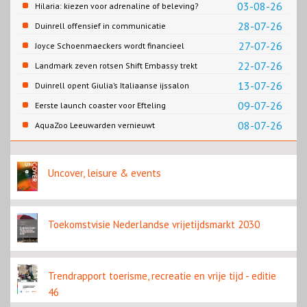
Slagharen
03-08-26
Hilaria: kiezen voor adrenaline of beleving?
28-07-26
Duinrell offensief in communicatie
27-07-26
Joyce Schoenmaeckers wordt financieel
directeur Efteling
22-07-26
Landmark zeven rotsen Shift Embassy trekt
naar verwachting honderdduizenden
13-07-26
Duinrell opent Giulia’s Italiaanse ijssalon
bezoekers
09-07-26
Eerste launch coaster voor Efteling
08-07-26
AquaZoo Leeuwarden vernieuwt
onderwaterwerelden
Uncover, leisure & events
Toekomstvisie Nederlandse vrijetijdsmarkt 2030
Trendrapport toerisme, recreatie en vrije tijd - editie
46