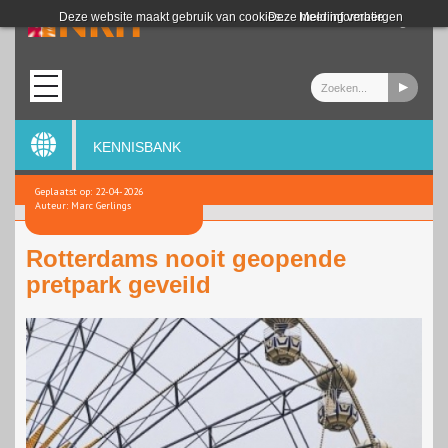
Login
Deze website maakt gebruik van cookies.
Deze melding verbergen
Meer informatie
KENNISBANK
Geplaatst op: 22-04-2026
Auteur: Marc Gerlings
Rotterdams nooit geopende
pretpark geveild