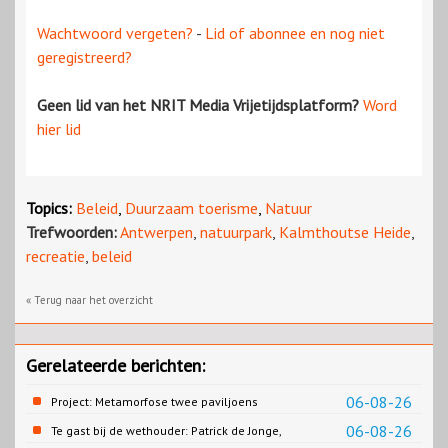
Wachtwoord vergeten?
-
Lid of abonnee en nog niet
geregistreerd?
Geen lid van het NRIT Media Vrijetijdsplatform?
Word
hier lid
Topics:
Beleid
,
Duurzaam toerisme
,
Natuur
Trefwoorden:
Antwerpen
,
natuurpark
,
Kalmthoutse Heide
,
recreatie
,
beleid
« Terug naar het overzicht
Gerelateerde berichten:
06-08-26
Project: Metamorfose twee paviljoens
Biesbosch MuseumEiland
06-08-26
Te gast bij de wethouder: Patrick de Jonge,