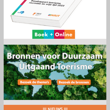
||| NIEUWS |||