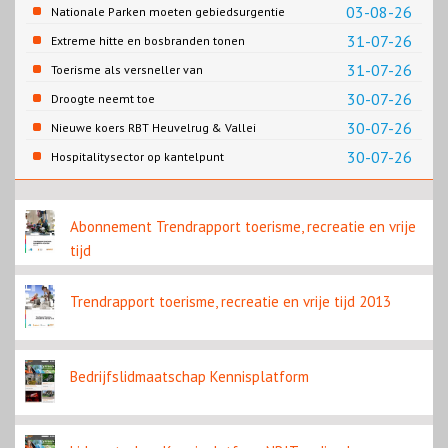
Gemeente Emmen
03-08-26
Nationale Parken moeten gebiedsurgentie
en beleidsurgentie verbinden
31-07-26
Extreme hitte en bosbranden tonen
noodzaak snellere verduurzaming
31-07-26
Toerisme als versneller van
reisbranche
retailtransformatie in Europese
30-07-26
Droogte neemt toe
binnensteden
30-07-26
Nieuwe koers RBT Heuvelrug & Vallei
zichtbaar in eerste resultaten 2026
30-07-26
Hospitalitysector op kantelpunt
Abonnement Trendrapport toerisme, recreatie en vrije
tijd
Trendrapport toerisme, recreatie en vrije tijd 2013
Bedrijfslidmaatschap Kennisplatform