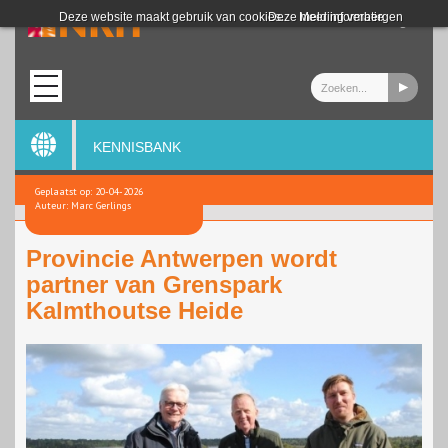
Login
Deze website maakt gebruik van cookies.
Deze melding verbergen
Meer informatie
KENNISBANK
Geplaatst op: 20-04-2026
Auteur: Marc Gerlings
Provincie Antwerpen wordt
partner van Grenspark
Kalmthoutse Heide