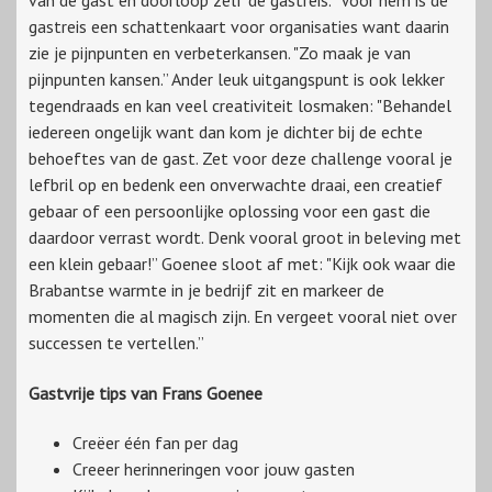
van de gast en doorloop zelf de gastreis.” Voor hem is de
gastreis een schattenkaart voor organisaties want daarin
zie je pijnpunten en verbeterkansen. "Zo maak je van
pijnpunten kansen.” Ander leuk uitgangspunt is ook lekker
tegendraads en kan veel creativiteit losmaken: "Behandel
iedereen ongelijk want dan kom je dichter bij de echte
behoeftes van de gast. Zet voor deze challenge vooral je
lefbril op en bedenk een onverwachte draai, een creatief
gebaar of een persoonlijke oplossing voor een gast die
daardoor verrast wordt. Denk vooral groot in beleving met
een klein gebaar!” Goenee sloot af met: "Kijk ook waar die
Brabantse warmte in je bedrijf zit en markeer de
momenten die al magisch zijn. En vergeet vooral niet over
successen te vertellen.”
Gastvrije tips van Frans Goenee
Creëer één fan per dag
Creeer herinneringen voor jouw gasten