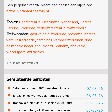
Ben je geïnspireerd? Neem dan gerust een kijkje op:
https://brabantgastvrij.nl
Topics:
Dagrecreatie
,
Destinatie Nederland
,
Horeca
,
Leisure
,
Toerisme
,
Verblijfsrecreatie
,
Watersport
Trefwoorden:
gastvrijheid
,
toerisme
,
recreatie
,
horeca
,
verblijfsrecreatie
,
campings
,
kampeerterreinen
,
dmo
,
destinatie nederland
,
Noord-Brabant
,
innovatie
,
watersport
,
attracties
« Terug naar het overzicht
Gerelateerde berichten:
07-08-26
Balanceeract voor RBT Heuvelrug & Vallei
06-08-26
Te gast bij de wethouder: Patrick de Jonge,
Gemeente Emmen
05-08-26
Transavia breidt uit in Brussel: nieuwe route
naar Porto
05-08-26
Horecabond langs 100 vakantieparken voor