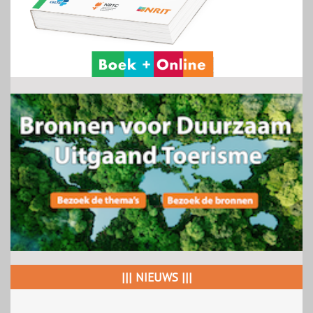
||| NIEUWS |||