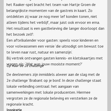
het Raaker-spel bracht het team van Hartje Groen de
belangrijkste momenten van de gastreis in kaart. Zo
ontdekten zij waar ze nog meer lef konden tonen, niet
alleen tijdens het verblijf, maar juist ook ervoor en erna.
Het resultaat is een gastbeleving die langer doorloopt dan
het bezoek zelf:
Een aftelkalender voor gasten: speels voor kinderen en
voor volwassenen een versie ‘die uitnodigt om bewust toe
te leven naar rust, natuur en samenzijn’.
Bij vertrek ontvangen gasten kennis- en kletskaartjes met
vragen als: ‘Wat was jouw mooiste moment?’
Op naar de 2e challenge
De deelnemers zijn inmiddels alweer aan de slag met de
2e challenge ‘Brabant op je bord’. In deze challenge staat
lokale verbinding centraal: het aangaan van
samenwerkingen met lokale producenten. Hiermee
vergroten ze de regionale beleving en versterken ze de
regionale kracht.
Inspiratie