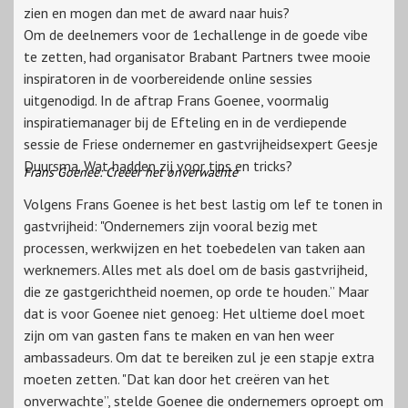
zien en mogen dan met de award naar huis?
Om de deelnemers voor de 1echallenge in de goede vibe
te zetten, had organisator Brabant Partners twee mooie
inspiratoren in de voorbereidende online sessies
uitgenodigd. In de aftrap Frans Goenee, voormalig
inspiratiemanager bij de Efteling en in de verdiepende
sessie de Friese ondernemer en gastvrijheidsexpert Geesje
Duursma. Wat hadden zij voor tips en tricks?
Frans Goenee: Creëer het onverwachte
Volgens Frans Goenee is het best lastig om lef te tonen in
gastvrijheid: "Ondernemers zijn vooral bezig met
processen, werkwijzen en het toebedelen van taken aan
werknemers. Alles met als doel om de basis gastvrijheid,
die ze gastgerichtheid noemen, op orde te houden.” Maar
dat is voor Goenee niet genoeg: Het ultieme doel moet
zijn om van gasten fans te maken en van hen weer
ambassadeurs. Om dat te bereiken zul je een stapje extra
moeten zetten. "Dat kan door het creëren van het
onverwachte”, stelde Goenee die ondernemers oproept om