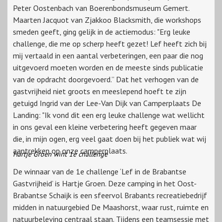
Peter Oostenbach van Boerenbondsmuseum Gemert.
Maarten Jacquot van Zjakkoo Blacksmith, die workshops
smeden geeft, ging gelijk in de actiemodus: "Erg leuke
challenge, die me op scherp heeft gezet! Lef heeft zich bij
mij vertaald in een aantal verbeteringen, een paar die nog
uitgevoerd moeten worden en de meeste sinds publicatie
van de opdracht doorgevoerd.” Dat het verhogen van de
gastvrijheid niet groots en meeslepend hoeft te zijn
getuigd Ingrid van der Lee-Van Dijk van Camperplaats De
Landing: "Ik vond dit een erg leuke challenge wat wellicht
in ons geval een kleine verbetering heeft gegeven maar
die, in mijn ogen, erg veel gaat doen bij het publiek wat wij
aantrekken op onze camperplaats.
Hartje Groen wint 1e challenge
De winnaar van de 1e challenge ‘Lef in de Brabantse
Gastvrijheid’ is Hartje Groen. Deze camping in het Oost-
Brabantse Schaijk is een sfeervol Brabants recreatiebedrijf
midden in natuurgebied De Maashorst, waar rust, ruimte en
natuurbeleving centraal staan. Tijdens een teamsessie met