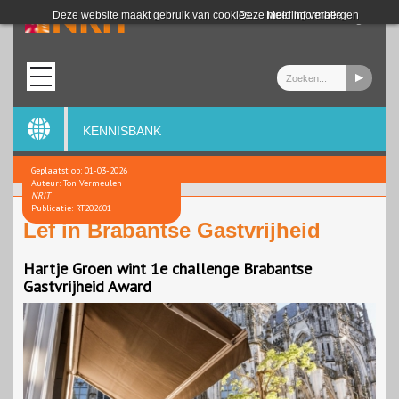
Login
Deze website maakt gebruik van cookies.
Deze melding verbergen
Meer informatie
KENNISBANK
Geplaatst op: 01-03-2026
Auteur: Ton Vermeulen
NRIT
Publicatie: RT202601
Lef in Brabantse Gastvrijheid
Hartje Groen wint 1e challenge Brabantse
Gastvrijheid Award