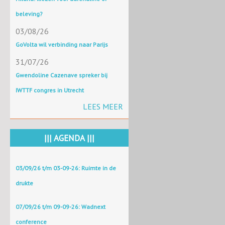
beleving?
03/08/26
GoVolta wil verbinding naar Parijs
31/07/26
Gwendoline Cazenave spreker bij
IWTTF congres in Utrecht
LEES MEER
||| AGENDA |||
03/09/26 t/m 03-09-26: Ruimte in de
drukte
07/09/26 t/m 09-09-26: Wadnext
conference