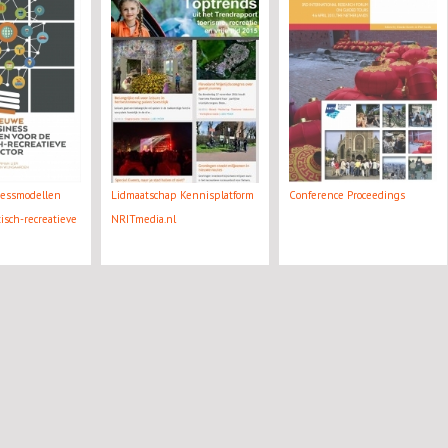
essmodellen
Lidmaatschap Kennisplatform
Conference Proceedings
tisch-recreatieve
NRITmedia.nl