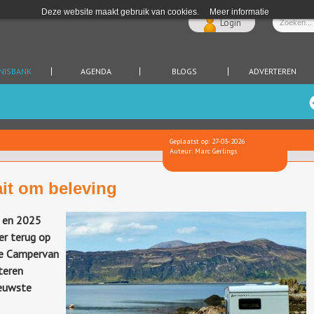
Deze website maakt gebruik van cookies.
Meer informatie
Login
NISBANK
AGENDA
BLOGS
ADVERTEREN
Geplaatst op: 27-03-2026
Auteur: Marc Gerlings
it om beleving
4 en 2025
er terug op
 de Campervan
teren
ieuwste