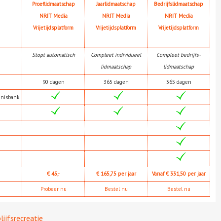
Proeflidmaatschap
Jaarlidmaatschap
Bedrijfslidmaatschap
NRIT Media
NRIT Media
NRIT Media
Vrijetijdsplatform
Vrijetijdsplatform
Vrijetijdsplatform
Stopt automatisch
Compleet individueel
Compleet bedrijfs-
lidmaatschap
lidmaatschap
90 dagen
365 dagen
365 dagen
nnisbank
€ 45,-
€ 165,75 per jaar
Vanaf € 331,50 per jaar
Probeer nu
Bestel nu
Bestel nu
lijfsrecreatie