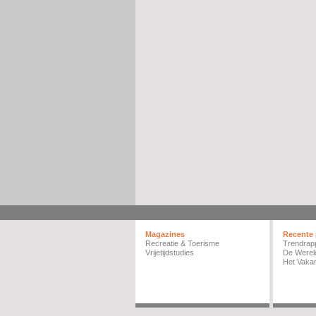
Magazines
Recente 
Recreatie & Toerisme
Trendrap
Vrijetijdstudies
De Werel
Het Vakan