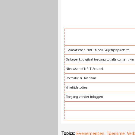
Lidmaatschap NRIT Media Vrijetijdsplatform
Onbeperkt digitaal toegang tot alle content Ke
Nieuwsbrief NRIT Actueel
Recreatie & Toerisme
Vrijetijdstudies
Toegang zonder inloggen
Topics:
Evenementen
,
Toerisme
,
Verb