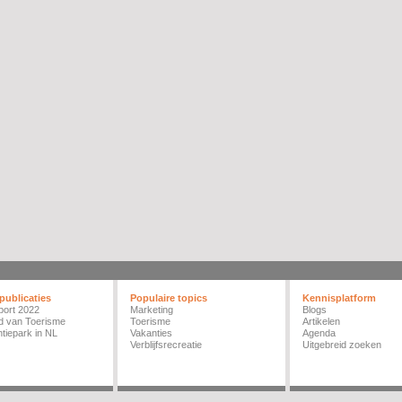
publicaties
Populaire topics
Kennisplatform
port 2022
Marketing
Blogs
d van Toerisme
Toerisme
Artikelen
tiepark in NL
Vakanties
Agenda
Verblijfsrecreatie
Uitgebreid zoeken