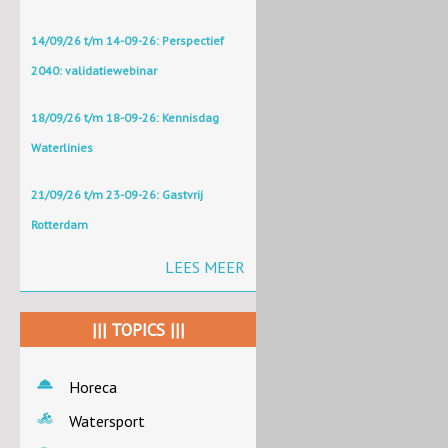
14/09/26 t/m 14-09-26: Perspectief
2040: validatiewebinar
18/09/26 t/m 18-09-26: Kennisdag
Waterlinies
21/09/26 t/m 23-09-26: Gastvrij
Rotterdam
LEES MEER
||| TOPICS |||
Horeca
Watersport