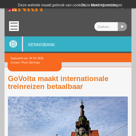
Login
Deze website maakt gebruik van cookies.
Deze melding verbergen
Meer informatie
KENNISBANK
Geplaatst op: 24-03-2026
Auteur: Marc Gerlings
GoVolta maakt internationale
treinreizen betaalbaar