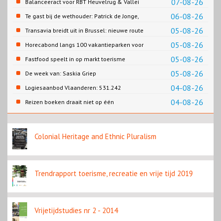
07-08-26
Balanceeract voor RBT Heuvelrug & Vallei
06-08-26
Te gast bij de wethouder: Patrick de Jonge,
Gemeente Emmen
05-08-26
Transavia breidt uit in Brussel: nieuwe route
naar Porto
05-08-26
Horecabond langs 100 vakantieparken voor
Cao-recreatie
05-08-26
Fastfood speelt in op markt toerisme
05-08-26
De week van: Saskia Griep
04-08-26
Logiesaanbod Vlaanderen: 531.242
slaapplaatsen
04-08-26
Reizen boeken draait niet op één
contentbron
Colonial Heritage and Ethnic Pluralism
Trendrapport toerisme, recreatie en vrije tijd 2019
Vrijetijdstudies nr 2 - 2014