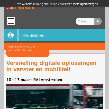
Login
Deze website maakt gebruik van cookies.
Deze melding verbergen
Meer informatie
KENNISBANK
Geplaatst op: 26-02-2026
Auteur: Marc Gerlings
Versnelling digitale oplossingen
in vervoer en mobiliteit
10 - 13 maart RAI Amsterdam