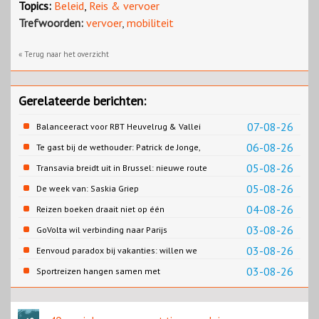
Topics:
Beleid
,
Reis & vervoer
Trefwoorden:
vervoer
,
mobiliteit
« Terug naar het overzicht
Gerelateerde berichten:
07-08-26
Balanceeract voor RBT Heuvelrug & Vallei
06-08-26
Te gast bij de wethouder: Patrick de Jonge,
Gemeente Emmen
05-08-26
Transavia breidt uit in Brussel: nieuwe route
naar Porto
05-08-26
De week van: Saskia Griep
04-08-26
Reizen boeken draait niet op één
contentbron
03-08-26
GoVolta wil verbinding naar Parijs
03-08-26
Eenvoud paradox bij vakanties: willen we
eenvoud of toch goed verzorgd?
03-08-26
Sportreizen hangen samen met
bestemming en welzijn