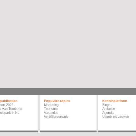
publicaties
Populaire topics
Kennisplatform
port 2022
Marketing
Blogs
d van Toerisme
Toerisme
Artikelen
tiepark in NL
Vakanties
Agenda
Verblijfsrecreatie
Uitgebreid zoeken