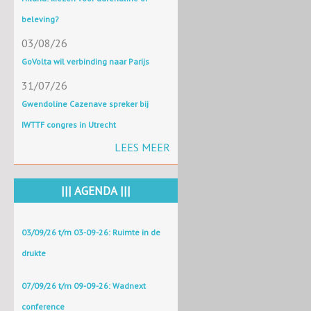
beleving?
03/08/26
GoVolta wil verbinding naar Parijs
31/07/26
Gwendoline Cazenave spreker bij
IWTTF congres in Utrecht
LEES MEER
||| AGENDA |||
03/09/26 t/m 03-09-26: Ruimte in de
drukte
07/09/26 t/m 09-09-26: Wadnext
conference