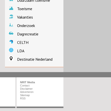
Duurzaam toerisme
Toerisme
Vakanties
Onderzoek
Dagrecreatie
CELTH
LDA
Destinatie Nederland
NRIT Media
Contact
Disclaimer
Adverteren
Sitemap
RSS