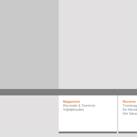
Magazines
Recente 
Recreatie & Toerisme
Trendrap
Vrijetijdstudies
De Werel
Het Vakan