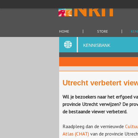
HOME
STORE
KEN
KENNISBANK
Utrecht verbetert vie
Wil je bezoekers naar het erfgoed v
provincie Utrecht verwijzen? De prov
de bestaande viewer verbeterd.
Raadpleeg dan de vernieuwde
Cultuu
Atlas (CHAT)
van de provincie Utrech