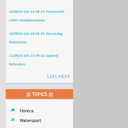
14/09/26 t/m 14-09-26: Perspectief
2040: validatiewebinar
18/09/26 t/m 18-09-26: Kennisdag
Waterlinies
21/09/26 t/m 23-09-26: Gastvrij
Rotterdam
LEES MEER
||| TOPICS |||
Horeca
Watersport