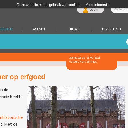
Deze website maakt gebruik van cookies.
Meer informatie
Login
NISBANK
AGENDA
BLOGS
ADVERTEREN
Geplaatst op: 26-02-2026
Auteur: Marc Gerlings
wer op erfgoed
an de
incie heeft
rhistorische
t. Met de