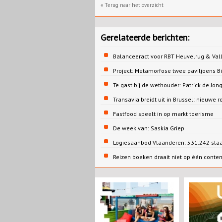
« Terug naar het overzicht
Gerelateerde berichten:
Balanceeract voor RBT Heuvelrug & Vall
Project: Metamorfose twee paviljoens 
Te gast bij de wethouder: Patrick de 
Transavia breidt uit in Brussel: nieuwe r
Fastfood speelt in op markt toerisme
De week van: Saskia Griep
Logiesaanbod Vlaanderen: 531.242 sla
Reizen boeken draait niet op één conte