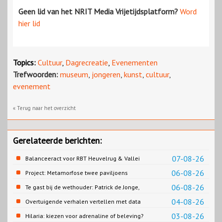
Geen lid van het NRIT Media Vrijetijdsplatform?
Word
hier lid
Topics:
Cultuur
,
Dagrecreatie
,
Evenementen
Trefwoorden:
museum
,
jongeren
,
kunst
,
cultuur
,
evenement
« Terug naar het overzicht
Gerelateerde berichten:
07-08-26
Balanceeract voor RBT Heuvelrug & Vallei
06-08-26
Project: Metamorfose twee paviljoens
Biesbosch MuseumEiland
06-08-26
Te gast bij de wethouder: Patrick de Jonge,
Gemeente Emmen
04-08-26
Overtuigende verhalen vertellen met data
03-08-26
Hilaria: kiezen voor adrenaline of beleving?