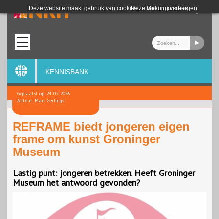
Login
Deze website maakt gebruik van cookies.
Deze melding verbergen
Meer informatie
KENNISBANK
Geplaatst op: 24-02-2026
Auteur: Marc Gerlings
REFRAME biedt jongeren eigen
frame om kunst Groninger
Museum
Lastig punt: jongeren betrekken. Heeft Groninger
Museum het antwoord gevonden?