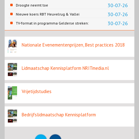
30-07-26
Droogte neemt toe
30-07-26
Nieuwe koers RBT Heuvelrug & Vallei
zichtbaar in eerste resultaten 2026
30-07-26
TV-format in programma Gelderse streken:
Rondje Gelderland
Nationale Evenementenprijzen, Best practices 2018
Lidmaatschap Kennisplatform NRITmedia.nl
Vrijetijdstudies
Bedrijfslidmaatschap Kennisplatform