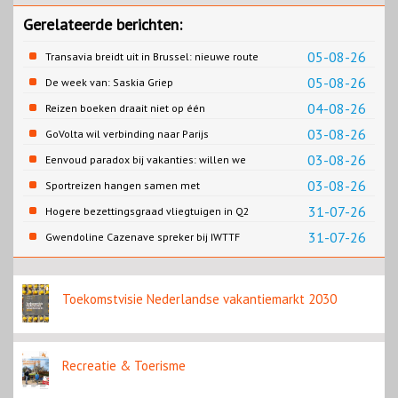
Gerelateerde berichten:
05-08-26
Transavia breidt uit in Brussel: nieuwe route
naar Porto
05-08-26
De week van: Saskia Griep
04-08-26
Reizen boeken draait niet op één
contentbron
03-08-26
GoVolta wil verbinding naar Parijs
03-08-26
Eenvoud paradox bij vakanties: willen we
eenvoud of toch goed verzorgd?
03-08-26
Sportreizen hangen samen met
bestemming en welzijn
31-07-26
Hogere bezettingsgraad vliegtuigen in Q2
van 2026
31-07-26
Gwendoline Cazenave spreker bij IWTTF
congres in Utrecht
Toekomstvisie Nederlandse vakantiemarkt 2030
Recreatie & Toerisme