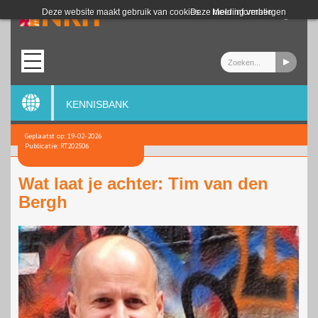
Login
Deze website maakt gebruik van cookies.
Deze melding verbergen
Meer informatie
KENNISBANK
Geplaatst op: 19-02-2026
Publicatie: RT202506
Wat laat je achter: Tim van den
Bergh