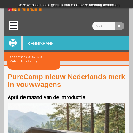
Login
Deze website maakt gebruik van cookies.
Deze melding verbergen
Meer informatie
KENNISBANK
Geplaatst op: 06-02-2026
Auteur: Marc Gerlings
PureCamp nieuw Nederlands merk
in vouwwagens
April de maand van de introductie