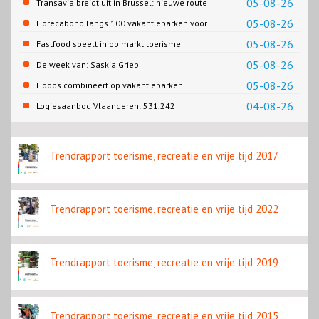
05-08-26
Transavia breidt uit in Brussel: nieuwe route
naar Porto
05-08-26
Horecabond langs 100 vakantieparken voor
Cao-recreatie
05-08-26
Fastfood speelt in op markt toerisme
05-08-26
De week van: Saskia Griep
05-08-26
Hoods combineert op vakantieparken
recreatie en wonen
04-08-26
Logiesaanbod Vlaanderen: 531.242
slaapplaatsen
Trendrapport toerisme, recreatie en vrije tijd 2017
Trendrapport toerisme, recreatie en vrije tijd 2022
Trendrapport toerisme, recreatie en vrije tijd 2019
Trendrapport toerisme, recreatie en vrije tijd 2015