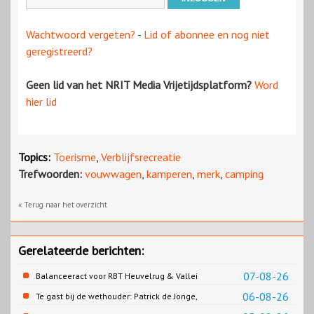
Wachtwoord vergeten?
-
Lid of abonnee en nog niet
geregistreerd?
Geen lid van het NRIT Media Vrijetijdsplatform?
Word
hier lid
Topics:
Toerisme
,
Verblijfsrecreatie
Trefwoorden:
vouwwagen
,
kamperen
,
merk
,
camping
« Terug naar het overzicht
Gerelateerde berichten:
07-08-26
Balanceeract voor RBT Heuvelrug & Vallei
06-08-26
Te gast bij de wethouder: Patrick de Jonge,
Gemeente Emmen