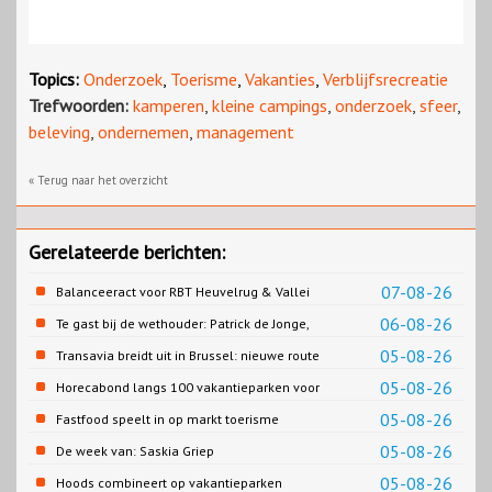
Topics:
Onderzoek
,
Toerisme
,
Vakanties
,
Verblijfsrecreatie
Trefwoorden:
kamperen
,
kleine campings
,
onderzoek
,
sfeer
,
beleving
,
ondernemen
,
management
« Terug naar het overzicht
Gerelateerde berichten:
07-08-26
Balanceeract voor RBT Heuvelrug & Vallei
06-08-26
Te gast bij de wethouder: Patrick de Jonge,
Gemeente Emmen
05-08-26
Transavia breidt uit in Brussel: nieuwe route
naar Porto
05-08-26
Horecabond langs 100 vakantieparken voor
Cao-recreatie
05-08-26
Fastfood speelt in op markt toerisme
05-08-26
De week van: Saskia Griep
05-08-26
Hoods combineert op vakantieparken