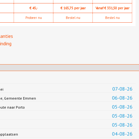
€ 45,-
€ 165,75 per jaar
Vanaf € 331,50 per jaar
Probeer nu
Bestel nu
Bestel nu
anties
inding
07-08-26
ei
06-08-26
Jonge, Gemeente Emmen
05-08-26
oute naar Porto
05-08-26
05-08-26
04-08-26
applaatsen