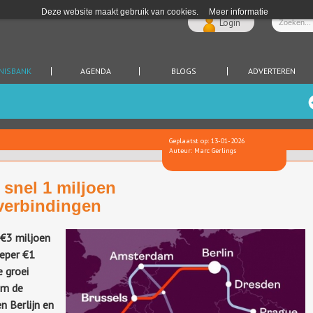
Deze website maakt gebruik van cookies.
Meer informatie
Login
NISBANK
AGENDA
BLOGS
ADVERTEREN
Geplaatst op: 13-01-2026
Auteur: Marc Gerlings
 snel 1 miljoen
verbindingen
€3 miljoen
eper
€1
 groei
om de
en Berlijn
en