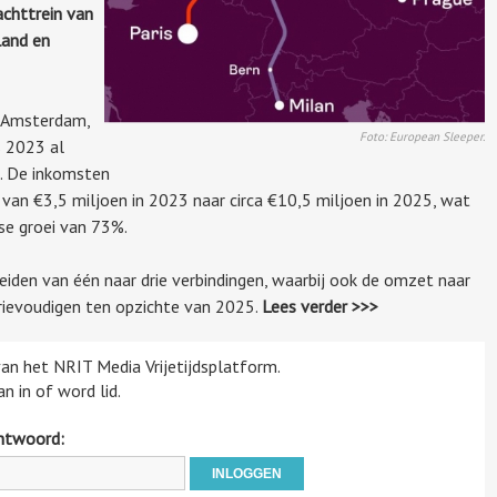
achttrein van
land en
, Amsterdam,
Foto: European Sleeper.
s 2023 al
d. De inkomsten
van €3,5 miljoen in 2023 naar circa €10,5 miljoen in
2025, wat
se groei van 73%.
eiden van één naar drie verbindingen, waarbij ook
de omzet naar
drievoudigen ten opzichte van 2025.
Lees verder >>>
 van het NRIT Media Vrijetijdsplatform.
n in of word lid.
htwoord: