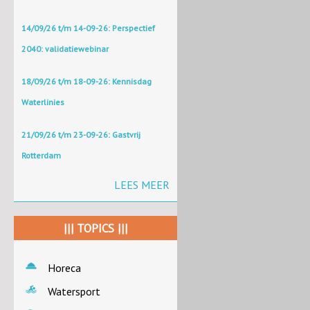
14/09/26 t/m 14-09-26: Perspectief
2040: validatiewebinar
18/09/26 t/m 18-09-26: Kennisdag
Waterlinies
21/09/26 t/m 23-09-26: Gastvrij
Rotterdam
LEES MEER
||| TOPICS |||
Horeca
Watersport