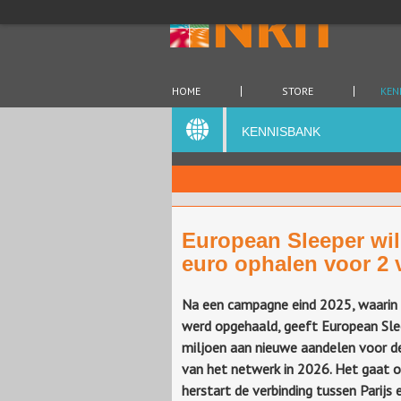
HOME
STORE
KEN
KENNISBANK
European Sleeper wil
euro ophalen voor 2 
Na een campagne eind 2025, waarin 
werd opgehaald, geeft
European
Sle
miljoen aan nieuwe aandelen voor de
van
het netwerk in 2026. Het gaat 
herstart de verbinding tussen Parijs 