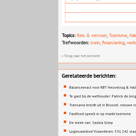
Topics:
Reis & vervoer
,
Toerisme
,
Vak
Trefwoorden:
trein
,
financiering
,
verb
« Terug naar het overzicht
Gerelateerde berichten:
Balanceeract voor RBT Heuvelrug & Vall
Te gast bij de wethouder: Patrick de 
Transavia breidt uit in Brussel: nieuwe r
Fastfood speelt in op markt toerisme
De week van: Saskia Griep
Logiesaanbod Vlaanderen: 531.242 sla