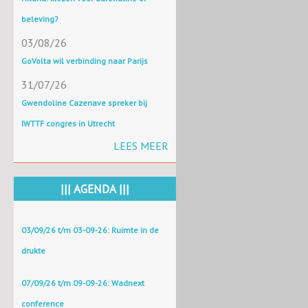
beleving?
03/08/26
GoVolta wil verbinding naar Parijs
31/07/26
Gwendoline Cazenave spreker bij
IWTTF congres in Utrecht
LEES MEER
||| AGENDA |||
03/09/26 t/m 03-09-26: Ruimte in de
drukte
07/09/26 t/m 09-09-26: Wadnext
conference