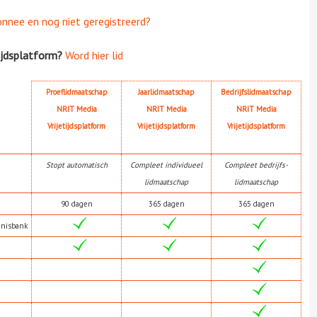
onnee en nog niet geregistreerd?
ijdsplatform?
Word hier lid
Proeflidmaatschap
Jaarlidmaatschap
Bedrijfslidmaatschap
NRIT Media
NRIT Media
NRIT Media
Vrijetijdsplatform
Vrijetijdsplatform
Vrijetijdsplatform
Stopt automatisch
Compleet individueel
Compleet bedrijfs-
lidmaatschap
lidmaatschap
90 dagen
365 dagen
365 dagen
nnisbank