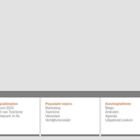
publicaties
Populaire topics
Kennisplatform
port 2022
Marketing
Blogs
d van Toerisme
Toerisme
Artikelen
tiepark in NL
Vakanties
Agenda
Verblijfsrecreatie
Uitgebreid zoeken