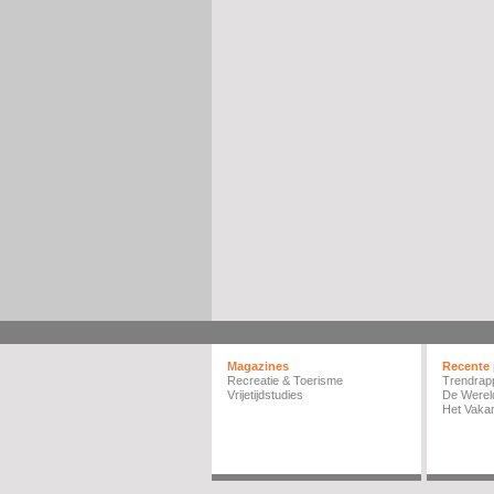
Magazines
Recente 
Recreatie & Toerisme
Trendrap
Vrijetijdstudies
De Werel
Het Vakan