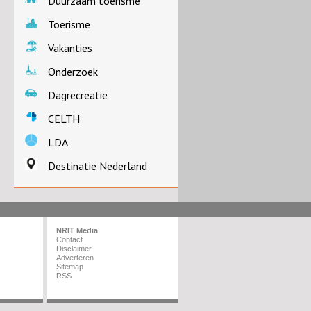
Duurzaam toerisme
Toerisme
Vakanties
Onderzoek
Dagrecreatie
CELTH
LDA
Destinatie Nederland
NRIT Media
Contact
Disclaimer
Adverteren
Sitemap
RSS