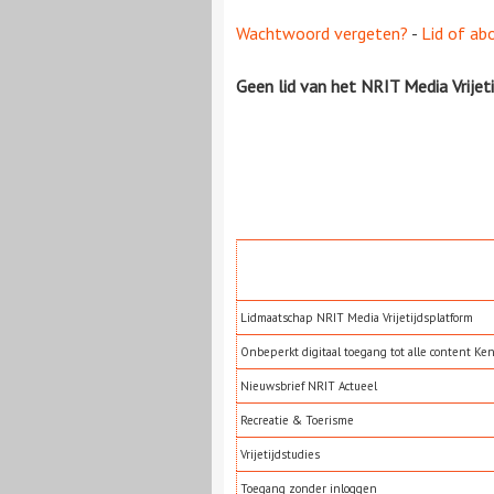
Wachtwoord vergeten?
-
Lid of ab
Geen lid van het NRIT Media Vrijet
Lidmaatschap NRIT Media Vrijetijdsplatform
Onbeperkt digitaal toegang tot alle content Ke
Nieuwsbrief NRIT Actueel
Recreatie & Toerisme
Vrijetijdstudies
Toegang zonder inloggen