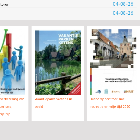
04-08-26
ntbron
04-08-26
tsverbetering van
Vakantieparkenketens in
Trendrapport toerisme,
oerisme,
beeld
recreatie en vrije tijd 2020
ije tijd