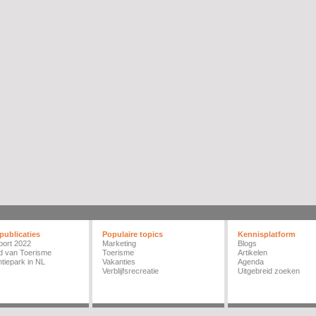
publicaties
Populaire topics
Kennisplatform
port 2022
Marketing
Blogs
d van Toerisme
Toerisme
Artikelen
tiepark in NL
Vakanties
Agenda
Verblijfsrecreatie
Uitgebreid zoeken