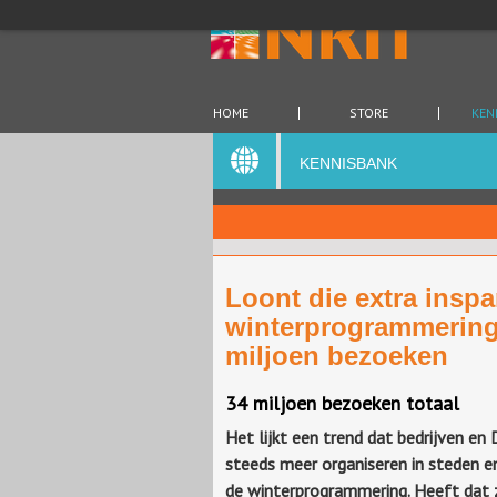
HOME
STORE
KEN
KENNISBANK
Loont die extra insp
winterprogrammering
miljoen bezoeken
34 miljoen bezoeken totaal
Het lijkt een trend dat bedrijven en
steeds meer organiseren in steden en
de winterprogrammering. Heeft dat 