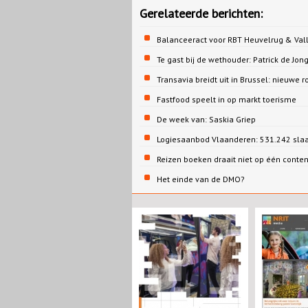
Gerelateerde berichten:
Balanceeract voor RBT Heuvelrug & Vall
Te gast bij de wethouder: Patrick de 
Transavia breidt uit in Brussel: nieuwe r
Fastfood speelt in op markt toerisme
De week van: Saskia Griep
Logiesaanbod Vlaanderen: 531.242 sla
Reizen boeken draait niet op één conte
Het einde van de DMO?