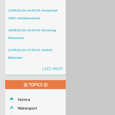
14/09/26 t/m 14-09-26: Perspectief
2040: validatiewebinar
18/09/26 t/m 18-09-26: Kennisdag
Waterlinies
21/09/26 t/m 23-09-26: Gastvrij
Rotterdam
LEES MEER
||| TOPICS |||
Horeca
Watersport