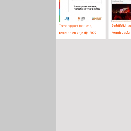
Bedrijfslidma
Trendrapport toerisme,
Kennisplatfo
recreatie en vrije tijd 2022