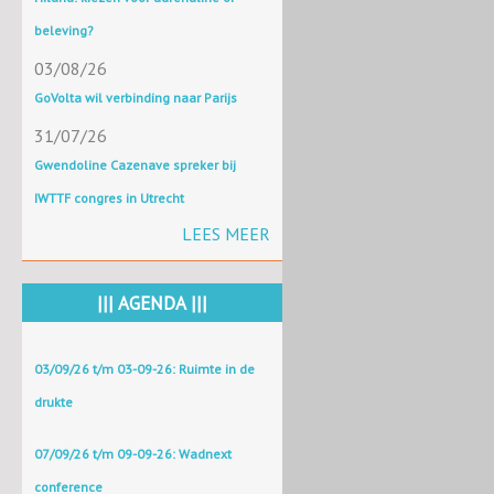
beleving?
03/08/26
GoVolta wil verbinding naar Parijs
31/07/26
Gwendoline Cazenave spreker bij
IWTTF congres in Utrecht
LEES MEER
||| AGENDA |||
03/09/26 t/m 03-09-26: Ruimte in de
drukte
07/09/26 t/m 09-09-26: Wadnext
conference