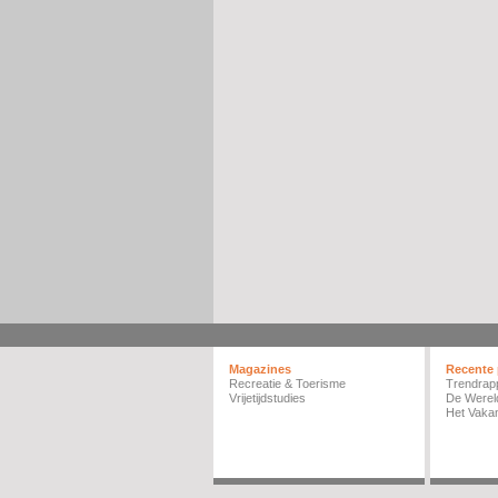
Magazines
Recente 
Recreatie & Toerisme
Trendrap
Vrijetijdstudies
De Werel
Het Vakan