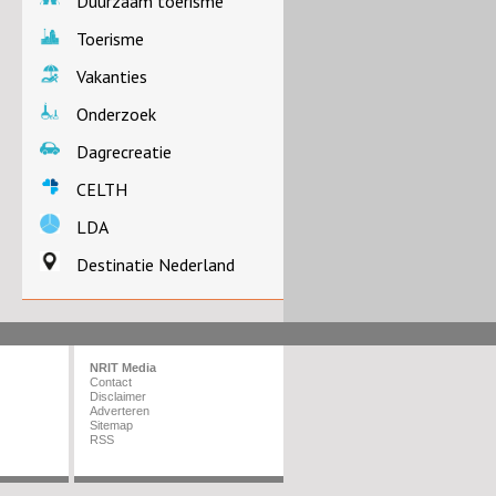
Duurzaam toerisme
Toerisme
Vakanties
Onderzoek
Dagrecreatie
CELTH
LDA
Destinatie Nederland
NRIT Media
Contact
Disclaimer
Adverteren
Sitemap
RSS