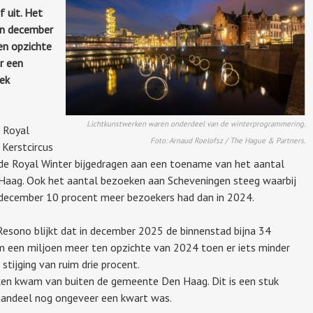
f uit. Het
in december
en opzichte
r een
oek
Lichtkunstwerken waren onderdeel van de winterprogrammering.
e Royal
Foto: Arnaud Roelofsz / The Hague & Partners.
 Kerstcircus
 de Royal Winter bijgedragen aan een toename van het aantal
aag. Ook het aantal bezoeken aan Scheveningen steeg waarbij
 december 10 procent meer bezoekers had dan in 2024.
Resono blijkt dat in december 2025 de binnenstad bijna 34
im een miljoen meer ten opzichte van 2024 toen er iets minder
tijging van ruim drie procent.
ken kwam van buiten de gemeente Den Haag. Dit is een stuk
 aandeel nog ongeveer een kwart was.