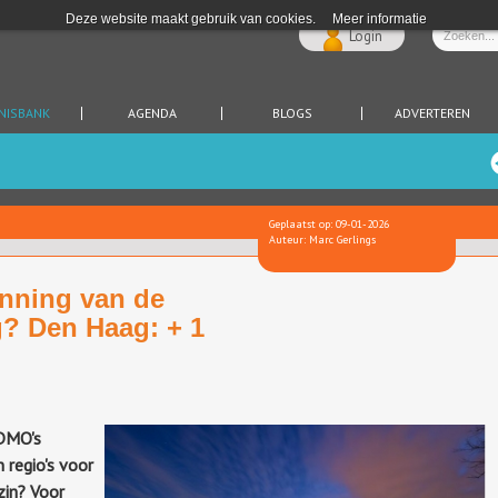
Deze website maakt gebruik van cookies.
Meer informatie
Login
NISBANK
AGENDA
BLOGS
ADVERTEREN
Geplaatst op: 09-01-2026
Auteur: Marc Gerlings
anning van de
? Den Haag: + 1
 DMO's
 regio's voor
zin? Voor