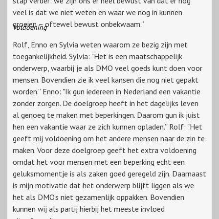
stap verder: we zijn ons er heel bewust van dat er nog
veel is dat we niet weten en waar we nog in kunnen
groeien – oftewel bewust onbekwaam.”
Voldoening
Rolf, Enno en Sylvia weten waarom ze bezig zijn met
toegankelijkheid. Sylvia: "Het is een maatschappelijk
onderwerp, waarbij je als DMO veel goeds kunt doen voor
mensen. Bovendien zie ik veel kansen die nog niet gepakt
worden.” Enno: "Ik gun iedereen in Nederland een vakantie
zonder zorgen. De doelgroep heeft in het dagelijks leven
al genoeg te maken met beperkingen. Daarom gun ik juist
hen een vakantie waar ze zich kunnen opladen.” Rolf: "Het
geeft mij voldoening om het andere mensen naar de zin te
maken. Voor deze doelgroep geeft het extra voldoening
omdat het voor mensen met een beperking echt een
geluksmomentje is als zaken goed geregeld zijn. Daarnaast
is mijn motivatie dat het onderwerp blijft liggen als we
het als DMO’s niet gezamenlijk oppakken. Bovendien
kunnen wij als partij hierbij het meeste invloed