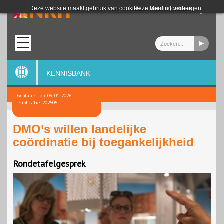
Login
Deze website maakt gebruik van cookies.
Deze melding verbergen
Meer informatie
KENNISBANK
Geplaatst op: 09-01-2026
Publicatie: 202505
DMO’s willen landelijke
coördinatie bij toegankelijkheid
Rondetafelgesprek