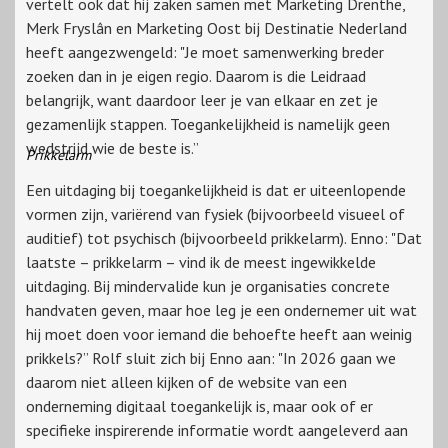
vertelt ook dat hij zaken samen met Marketing Drenthe,
Merk Fryslân en Marketing Oost bij Destinatie Nederland
heeft aangezwengeld: "Je moet samenwerking breder
zoeken dan in je eigen regio. Daarom is die Leidraad
belangrijk, want daardoor leer je van elkaar en zet je
gezamenlijk stappen. Toegankelijkheid is namelijk geen
wedstrijd wie de beste is.”
Prikkelarm
Een uitdaging bij toegankelijkheid is dat er uiteenlopende
vormen zijn, variërend van fysiek (bijvoorbeeld visueel of
auditief) tot psychisch (bijvoorbeeld prikkelarm). Enno: "Dat
laatste – prikkelarm – vind ik de meest ingewikkelde
uitdaging. Bij mindervalide kun je organisaties concrete
handvaten geven, maar hoe leg je een ondernemer uit wat
hij moet doen voor iemand die behoefte heeft aan weinig
prikkels?” Rolf sluit zich bij Enno aan: "In 2026 gaan we
daarom niet alleen kijken of de website van een
onderneming digitaal toegankelijk is, maar ook of er
specifieke inspirerende informatie wordt aangeleverd aan