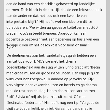
aan de hand van een checklist gebaseerd op landelijke
normen. Toch bleek in de praktijk dat de een kritischer keek
dan de ander en dat het dus ook een kwestie van
interpretatie blijft.” Hij heeft wel een idee om dit te
objectiveren: "We willen aangepaste toiletten met 360
graden foto’s in beeld brengen. Daardoor kan een
potentiële bezoeker met een beperking op basis van een
filmpje kijken of het geschikt is voor hem of haar.”
Tips
De deelnemers aan het rondetafelgesprek hebben een
aantal tips voor DMO’s die met het thema
toegankelijkheid aan de slag willen. Enno trapt af: "Begin
met grote musea en grote instellingen. Dan krijg je quick
wins voor het toegankelijk aanbod op je website. Kijk
vervolgens naar vakantiehuizen en hotels en ga daarna
met de rest aan de slag. Neem daarbij contact op met
Rolf, Sylvia of mij als je er niet uit komt. Of met
Destinatie Nederland.” Hij heeft nog een tip: "Vergeet de
digitale toegankelijkheid niet. Ga aan de gang met je