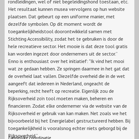
rondleidingen, wel of niet begeleidingshond toestaan, etc.
Het resultaat kunnen musea vervolgens op hun website
plaatsen. Dat gebeurt op een uniforme manier, met
dezelfde symbolen. Op dit moment wordt de
toegankelijkheidstool doorontwikkeld samen met
Stichting Accessibility, zodat het te gebruiken is door de
hele recreatieve sector. Het mooie is dat deze tool gratis
kan worden ingezet door ondernemers uit de sector.”
Enno is enthousiast over het initiatief: "Ik vind het mooi
wat ze gedaan hebben. Ze springen daarmee in het gat dat
de overheid laat vallen. Diezelfde overheid die in de wet
aangeeft dat iedereen in Nederland, ongeacht de
beperking, recht heeft op recreatie. Eigenlijk zou de
Rijksoverheid zo’n tool moeten maken, beheren en
financieren. Zodat elke ondernemer via de website van de
Rijksoverheid er gebruik van kan maken. Net zoals we het
bijvoorbeeld bij het Energielabel gestructureerd hebben. Bij
toegankelijkheid is vooralsnog echter niets geborgd bij de
Rijksoverheid.”
Landelijke coördinatie