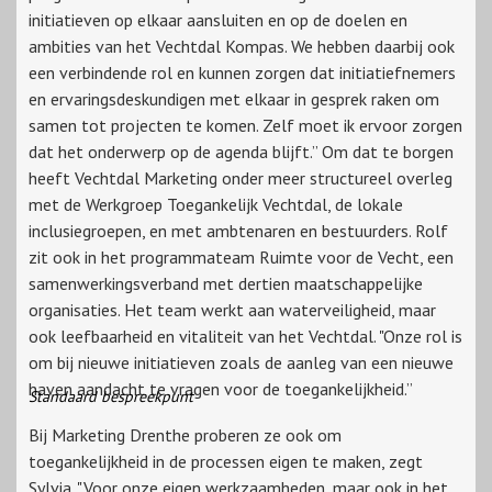
initiatieven op elkaar aansluiten en op de doelen en
ambities van het Vechtdal Kompas. We hebben daarbij ook
een verbindende rol en kunnen zorgen dat initiatiefnemers
en ervaringsdeskundigen met elkaar in gesprek raken om
samen tot projecten te komen. Zelf moet ik ervoor zorgen
dat het onderwerp op de agenda blijft.” Om dat te borgen
heeft Vechtdal Marketing onder meer structureel overleg
met de Werkgroep Toegankelijk Vechtdal, de lokale
inclusiegroepen, en met ambtenaren en bestuurders. Rolf
zit ook in het programmateam Ruimte voor de Vecht, een
samenwerkingsverband met dertien maatschappelijke
organisaties. Het team werkt aan waterveiligheid, maar
ook leefbaarheid en vitaliteit van het Vechtdal. "Onze rol is
om bij nieuwe initiatieven zoals de aanleg van een nieuwe
haven aandacht te vragen voor de toegankelijkheid.”
Standaard bespreekpunt
Bij Marketing Drenthe proberen ze ook om
toegankelijkheid in de processen eigen te maken, zegt
Sylvia. "Voor onze eigen werkzaamheden, maar ook in het