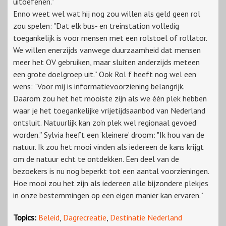
uitoefenen.”
Enno weet wel wat hij nog zou willen als geld geen rol
zou spelen: "Dat elk bus- en treinstation volledig
toegankelijk is voor mensen met een rolstoel of rollator.
We willen enerzijds vanwege duurzaamheid dat mensen
meer het OV gebruiken, maar sluiten anderzijds meteen
een grote doelgroep uit.” Ook Rol f heeft nog wel een
wens: "Voor mij is informatievoorziening belangrijk.
Daarom zou het het mooiste zijn als we één plek hebben
waar je het toegankelijke vrijetijdsaanbod van Nederland
ontsluit. Natuurlijk kan zo’n plek wel regionaal gevoed
worden.” Sylvia heeft een ‘kleinere’ droom: "Ik hou van de
natuur. Ik zou het mooi vinden als iedereen de kans krijgt
om de natuur echt te ontdekken. Een deel van de
bezoekers is nu nog beperkt tot een aantal voorzieningen.
Hoe mooi zou het zijn als iedereen alle bijzondere plekjes
in onze bestemmingen op een eigen manier kan ervaren.”
Topics:
Beleid
,
Dagrecreatie
,
Destinatie Nederland