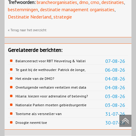
Trefwoorden:
brancheorganisaties
,
dmo
,
cmo
,
destinaties
,
bestemmingen
,
destinatie management organisaties
,
Destinatie Nederland
,
strategie
« Terug naar het overzicht
Gerelateerde berichten:
07-08-26
Balanceeract voor RBT Heuvelrug & Vallei
06-08-26
Te gast bij de wethouder: Patrick de Jonge,
Gemeente Emmen
04-08-26
Het einde van de DMO?
04-08-26
Overtuigende verhalen vertellen met data
03-08-26
Hilaria: kiezen voor adrenaline of beleving?
03-08-26
Nationale Parken moeten gebiedsurgentie
en beleidsurgentie verbinden
31-07-26
Toerisme als versneller van
retailtransformatie in Europese
30-07-26
Droogte neemt toe
binnensteden