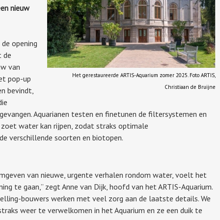
een nieuw
 de opening
t de
ouw van
Het gerestaureerde ARTIS-Aquarium zomer 2025. Foto ARTIS,
het pop-up
Christiaan de Bruijne
n bevindt,
die
gevangen. Aquarianen testen en finetunen de filtersystemen en
 zoet water kan rijpen, zodat straks optimale
e verschillende soorten en biotopen.
ormgeven van nieuwe, urgente verhalen rondom water, voelt het
ning te gaan,” zegt Anne van Dijk, hoofd van het ARTIS-Aquarium.
elling-bouwers werken met veel zorg aan de laatste details. We
traks weer te verwelkomen in het Aquarium en ze een duik te