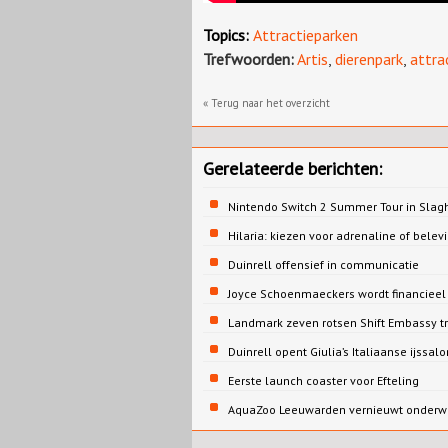
Topics:
Attractieparken
Trefwoorden:
Artis
,
dierenpark
,
attra
« Terug naar het overzicht
Gerelateerde berichten:
Nintendo Switch 2 Summer Tour in Slag
Hilaria: kiezen voor adrenaline of belev
Duinrell offensief in communicatie
Joyce Schoenmaeckers wordt financieel d
Landmark zeven rotsen Shift Embassy t
Duinrell opent Giulia’s Italiaanse ijssalo
Eerste launch coaster voor Efteling
AquaZoo Leeuwarden vernieuwt onderw