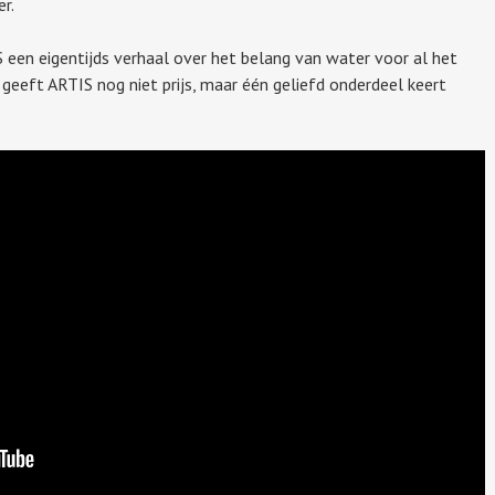
r.
 een eigentijds verhaal over het belang van water voor al het
g geeft ARTIS nog niet prijs, maar één geliefd onderdeel keert
.