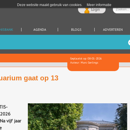
Deze website maakt gebruik van cookies.
Meer informatie
Login
NISBANK
AGENDA
BLOGS
ADVERTEREN
Geplaatst op: 08-01-2026
Auteur: Marc Gerlings
arium gaat op 13
TIS-
 2026
Na vijf jaar
e