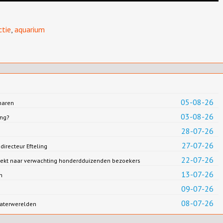
ctie
,
aquarium
05-08-26
haren
03-08-26
ing?
28-07-26
27-07-26
irecteur Efteling
22-07-26
rekt naar verwachting honderdduizenden bezoekers
13-07-26
n
09-07-26
08-07-26
aterwerelden