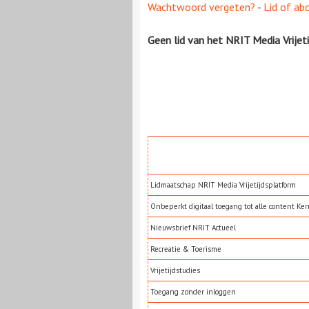
Wachtwoord vergeten?
-
Lid of ab
Geen lid van het NRIT Media Vrijet
Lidmaatschap NRIT Media Vrijetijdsplatform
Onbeperkt digitaal toegang tot alle content Ke
Nieuwsbrief NRIT Actueel
Recreatie & Toerisme
Vrijetijdstudies
Toegang zonder inloggen