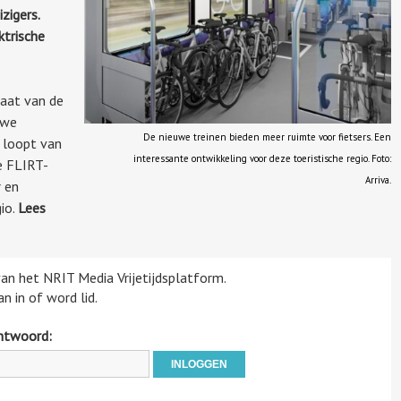
zigers.
ktrische
taat van de
uwe
De nieuwe treinen bieden meer ruimte voor fietsers. Een
e loopt van
interessante ontwikkeling voor deze toeristische regio. Foto:
e FLIRT-
Arriva.
r en
gio.
Lees
 van het NRIT Media Vrijetijdsplatform.
n in of word lid.
htwoord: