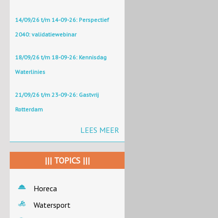
14/09/26 t/m 14-09-26: Perspectief
2040: validatiewebinar
18/09/26 t/m 18-09-26: Kennisdag
Waterlinies
21/09/26 t/m 23-09-26: Gastvrij
Rotterdam
LEES MEER
||| TOPICS |||
Horeca
Watersport