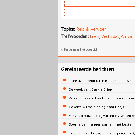
Topics:
Reis & vervoer
Trefwoorden:
trein
,
Vechtdal
,
Arriva
« Terug naar het overzicht
Gerelateerde berichten:
Transavia breidt uit in Brussel: nieuwe r
De week van: Saskia Griep
Reizen boeken draait niet op één conte
GoVolta wil verbinding naar Parijs
Eenvoud paradox bij vakanties: willen 
Sportreizen hangen samen met bestem
Hogere bezettingsgraad vliegtuigen in