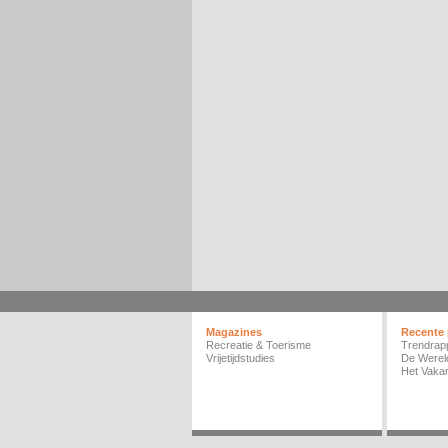
Magazines
Recente 
Recreatie & Toerisme
Trendrap
Vrijetijdstudies
De Werel
Het Vakan