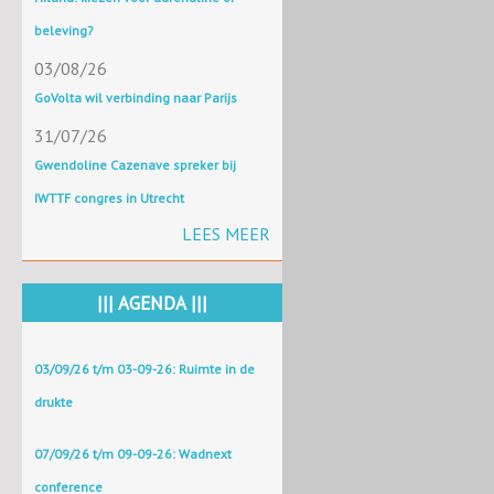
beleving?
03/08/26
GoVolta wil verbinding naar Parijs
31/07/26
Gwendoline Cazenave spreker bij
IWTTF congres in Utrecht
LEES MEER
||| AGENDA |||
03/09/26 t/m 03-09-26: Ruimte in de
drukte
07/09/26 t/m 09-09-26: Wadnext
conference