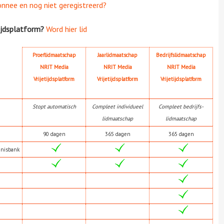
onnee en nog niet geregistreerd?
ijdsplatform?
Word hier lid
Proeflidmaatschap
Jaarlidmaatschap
Bedrijfslidmaatschap
NRIT Media
NRIT Media
NRIT Media
Vrijetijdsplatform
Vrijetijdsplatform
Vrijetijdsplatform
Stopt automatisch
Compleet individueel
Compleet bedrijfs-
lidmaatschap
lidmaatschap
90 dagen
365 dagen
365 dagen
nnisbank