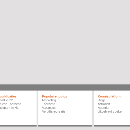
publicaties
Populaire topics
Kennisplatform
port 2022
Marketing
Blogs
d van Toerisme
Toerisme
Artikelen
tiepark in NL
Vakanties
Agenda
Verblijfsrecreatie
Uitgebreid zoeken