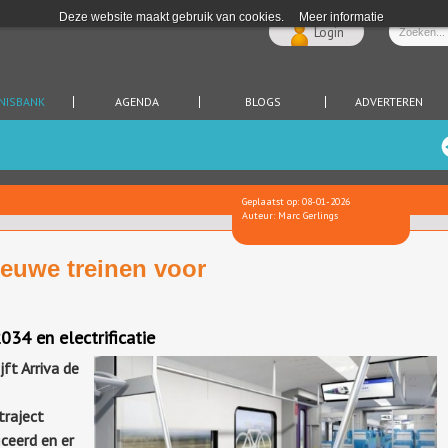
Deze website maakt gebruik van cookies.
Meer informatie
Login
NISBANK
AGENDA
BLOGS
ADVERTEREN
Geplaatst op: 08-01-2026
Auteur: Marc Gerlings
nieuwe treinen voor
34 en electrificatie
ft Arriva de
traject
ceerd en er