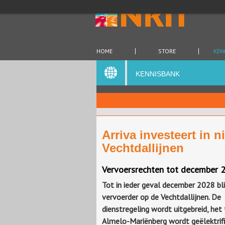
HOME
STORE
KEN
KENNISBANK
Arriva investeert in 
Vechtdallijnen
Vervoersrechten tot december 20
Tot in ieder geval december 2028 blij
vervoerder op de Vechtdallijnen. De
dienstregeling wordt uitgebreid, het 
Almelo-Mariënberg wordt geëlektrifi