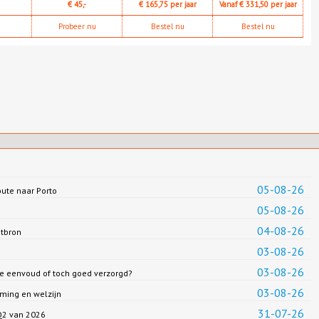
€ 45,-
€ 165,75 per jaar
Vanaf € 331,50 per jaar
Probeer nu
Bestel nu
Bestel nu
05-08-26
oute naar Porto
05-08-26
04-08-26
ntbron
03-08-26
03-08-26
we eenvoud of toch goed verzorgd?
03-08-26
ming en welzijn
31-07-26
 Q2 van 2026