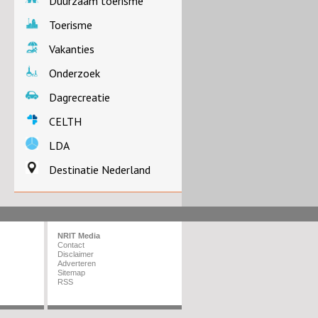
Duurzaam toerisme
Toerisme
Vakanties
Onderzoek
Dagrecreatie
CELTH
LDA
Destinatie Nederland
NRIT Media
Contact
Disclaimer
Adverteren
Sitemap
RSS