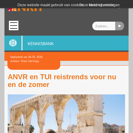
Login
Deze website maakt gebruik van cookies.
Deze melding verbergen
Meer informatie
KENNISBANK
Geplaatst op: 06-01-2026
Auteur: Marc Gerlings
ANVR en TUI reistrends voor nu
en de zomer