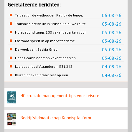
Gerelateerde berichten:
06-08-26
Te gast bij de wethouder: Patrick de Jonge,
Gemeente Emmen
05-08-26
Transavia breidt uit in Brussel: nieuwe route
naar Porto
05-08-26
Horecabond langs 100 vakantieparken voor
Cao-recreatie
05-08-26
Fastfood speelt in op markt toerisme
05-08-26
De week van: Saskia Griep
05-08-26
Hoods combineert op vakantieparken
recreatie en wonen
04-08-26
Logiesaanbod Vlaanderen: 531.242
slaapplaatsen
04-08-26
Reizen boeken draait niet op één
contentbron
40 cruciale management tips voor leisure
Bedrijfslidmaatschap Kennisplatform